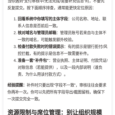
当你遇到“支付审核中/无法完成/需要补充信息”时，不要先
反复提交。按下面顺序排查，通常能更快定位原因：
回看系统中你填写的主体字段
：公司名称、地址、联
系人信息是否前后一致。
核对域名与管理员邮箱
：管理员账号若来自与主体不
一致的域名，可能触发额外校验。
检查付款失败时的错误提示
：有的提示是银行拒付/风
控拦截，有的提示是信息不一致需要补件。
准备一套“补件包”
：营业执照、主体证明、付款凭证/
对账信息（若能提供），以及一段内部说明（谁负
责、为什么用该付款方式）。
经验提醒：
补件时只要出现“字段不一致”，审核往往会要求
你再补一次。你可以先把所有字段导出/截图留档，确保下
一次提交完全一致。
资源限制与席位管理：别让组织规模