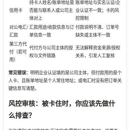
持卡人姓名/账单地址是
账单地址与实名认证/企
信用卡
否能与联系人或公司主
业认证不一致；卡的风
体对上
控限制
对公电汇/
汇款用途/收款信息与订
付款说明不清、订单号
汇款
单信息一致
缺失或主体不一致
第三方代
代付方与公司主体的授
无法解释资金来源/授权
付（若可
权与文件链路
关系，引发人工复核
用）
常见错误：
明明企业认证填的是公司主体，但付款用的是个
人卡、且账单地址是个人常住地址；或电汇时没有把订单关
键信息写清楚。
风控审核：被卡住时，你应该先做什
么排查？