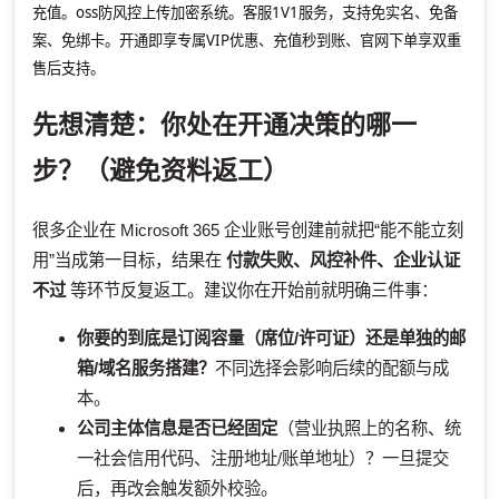
充值。oss防风控上传加密系统。客服1V1服务，支持免实名、免备
案、免绑卡。开通即享专属VIP优惠、充值秒到账、官网下单享双重
售后支持。
先想清楚：你处在开通决策的哪一
步？（避免资料返工）
很多企业在 Microsoft 365 企业账号创建前就把“能不能立刻
用”当成第一目标，结果在
付款失败、风控补件、企业认证
不过
等环节反复返工。建议你在开始前就明确三件事：
你要的到底是订阅容量（席位/许可证）还是单独的邮
箱/域名服务搭建？
不同选择会影响后续的配额与成
本。
公司主体信息是否已经固定
（营业执照上的名称、统
一社会信用代码、注册地址/账单地址）？一旦提交
后，再改会触发额外校验。