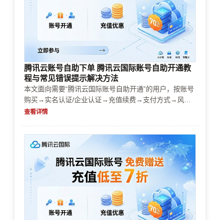
腾讯云账号自助下单 腾讯云国际账号自助开通教
程与常见错误提示解决方法
本文面向需要“腾讯云国际账号自助开通”的用户，按账号
购买→实名认证/企业认证→充值续费→支付方式→风控
审核→资源限制→成本控制的顺序给出可操作步骤，并汇
查看详情
总常见错误提示的排查路径。重点解决开通卡住、审核失
败、扣款失败、额度不足、后续续费/停服风险等实际问
题，帮助你快速完成决策与上线。