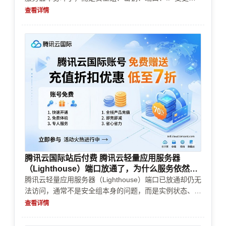
账号/计费风控导致。本文给出排查清单、5 种救援方
查看详情
案，以及如何避免账号与成本问题影响业务。
腾讯云国际站后付费 腾讯云轻量应用服务器
（Lighthouse）端口放通了，为什么服务依然无
法访问？
腾讯云轻量应用服务器（Lighthouse）端口已放通却仍无
法访问，通常不是安全组本身的问题，而是实例状态、系
统防火墙、服务监听、域名解析或账号续费风控等环节出
查看详情
错。本文按实操顺序排查。