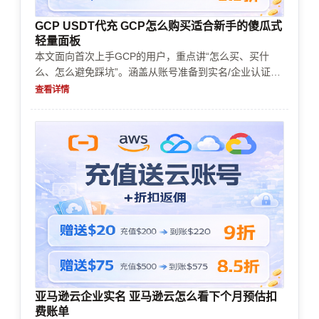
GCP USDT代充 GCP怎么购买适合新手的傻瓜式
轻量面板
本文面向首次上手GCP的用户，重点讲“怎么买、买什
么、怎么避免踩坑”。涵盖从账号准备到实名/企业认证、
充值续费、支付方式选择、风控审核处理，再到轻量面板
查看详情
类资源的配额与成本控制落地。按决策路径给出清单与常
见错误，帮助你尽快把资源跑起来。
亚马逊云企业实名 亚马逊云怎么看下个月预估扣
费账单