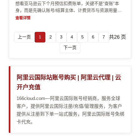
想看亚马逊云下个月预估扣费账单，关键不是“查账”本
身，而是先确认账号/结算主体、计费货币与资源用量口
径，并处理好实名/企业认证与支付方式导致的风控拦
查看详情
截。本文按常见跨境与企业场景，教你从控制台、结算设
置到成本控制策略，把预估扣费拆清楚，避免账单口径错
共26 页
上一页
1
2
3
4
5
6
7
配和支付失败。
下一页
阿里云国际站账号购买 | 阿里云代理 | 云
开户充值
166cloud.com—阿里云国际账号经销商，服务全球
客户，提供阿里云国际注册/充值/管理服务，为客户
提供从注册到下单一站式服务，阿里云国际账号免绑
卡代充。