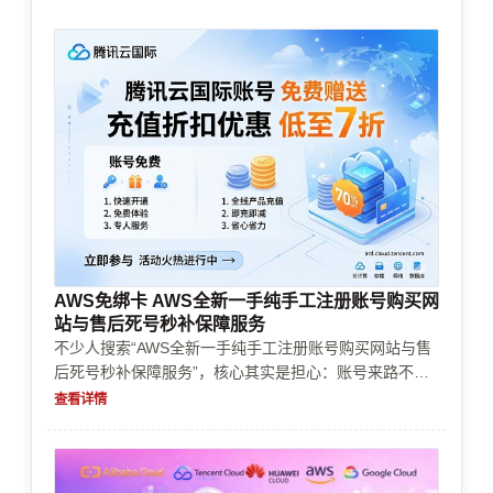
AWS免绑卡 AWS全新一手纯手工注册账号购买网
站与售后死号秒补保障服务
不少人搜索“AWS全新一手纯手工注册账号购买网站与售
后死号秒补保障服务”，核心其实是担心：账号来路不明
被风控、实名认证/企业认证卡住、充值续费被拒、支付
查看详情
方式过不了、资源额度不足导致业务中断。本篇按真实跨
境开通与审核流程，给出账号选型、认证材料准备、付款
与续费策略、资源限制规避和成本控制清单，帮助你快速
完成决策与落地。