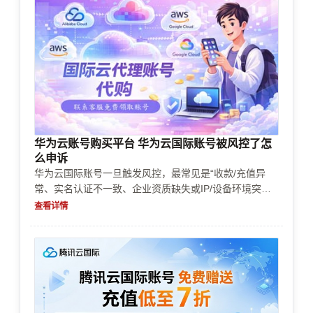
华为云账号购买平台 华为云国际账号被风控了怎
么申诉
华为云国际账号一旦触发风控，最常见是“收款/充值异
常、实名认证不一致、企业资质缺失或IP/设备环境突
变”。本文按账号购买、实名认证、企业认证、充值续
查看详情
费、支付方式、风控审核、资源限制与成本控制的实际链
路，给出申诉前的材料清单、提交路径和审核失败的替代
方案，帮助你尽快恢复业务可用状态。