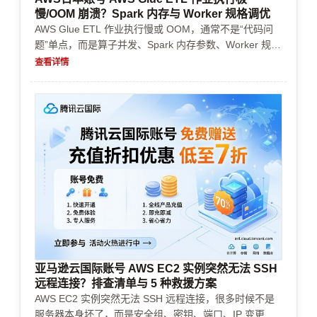
慢/OOM 崩溃？Spark 内存与 Worker 规格调优
AWS Glue ETL 作业执行慢或 OOM，通常不是“代码问
题”单点，而是算子并发、Spark 内存参数、Worker 规格
与账单策略没匹配。本文按排障顺序讲清：如何判断瓶颈
查看详情
在 Shuffle/倾斜/外部 I/O 还是内存不足；如何用 Worker
类型与数量、Executor/Driver 内存、并发度与分区策略
把作业跑稳；并覆盖账号开通、实名/企业认证、充值续
费、支付与风控、资源配额与成本控制的决策要点。
亚马逊云国际账号 AWS EC2 实例突然无法 SSH
远程连接？排查清单与 5 种救援方案
AWS EC2 实例突然无法 SSH 远程连接，很多时候不是
服务器本身坏了，而是安全组、密钥、端口、IP 变更或