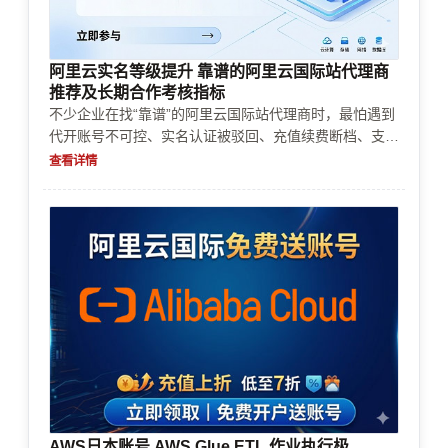
阿里云实名等级提升 靠谱的阿里云国际站代理商
推荐及长期合作考核指标
不少企业在找“靠谱”的阿里云国际站代理商时，最怕遇到
代开账号不可控、实名认证被驳回、充值续费断档、支付
方式受限、风控反复审核、资源配额卡住和账单成本超预
查看详情
期。本文给出代理商长期合作的考核指标清单与落地核验
方法，帮助你在账号开通、企业认证、充值续费、风险审
核、资源使用与成本控制上做出更稳的选择与决策。
AWS日本账号 AWS Glue ETL 作业执行极