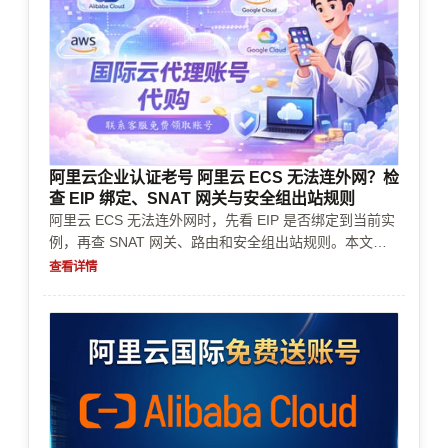
阿里云企业认证老号 阿里云 ECS 无法连外网？检
查 EIP 绑定、SNAT 网关与安全组出站规则
阿里云 ECS 无法连外网时，先看 EIP 是否绑定到当前实
例，再查 SNAT 网关、路由和安全组出站规则。本文按
实际排查顺序整理账号购买、实名认证、企业认证、充值
查看详情
续费、风控审核等常见卡点。