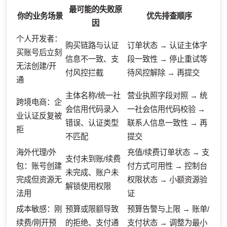
最可能的失败原
你的业务场景
优先排查顺序
因
个人开发者：
购买链路与认证
订单状态 → 认证主体字
买账号后立刻
信息不一致、支
段一致性 → 停止重试等
无法创建/开
付风控拦截
待风控解除 → 再提交
通
主体名称/统一社
营业执照字段对照 → 统
跨境电商：企
会信用代码录入
一社会信用代码校验 →
业认证反复被
错误、认证类型
联系人信息一致性 → 再
拒
不匹配
提交
海外代理/外
充值/续费订单状态 → 支
支付未到账/续费
包：账号创建
付方式可用性 → 控制台
未完成、账户未
完成但资源无
权限状态 → 小额资源验
解锁使用权限
法用
证
成本敏感：刚
预算或限额导致
预算告警与上限 → 账单/
续费/刚开预
的拒绝、支付通
支付状态 → 调整为最小