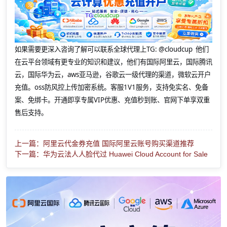
如果需要更深入咨询了解可以联系全球代理上
TG: @cloudcup 他们
在云平台领域有更专业的知识和建议，他们有国际阿里云，国际腾讯
云，国际华为云，aws亚马逊，谷歌云一级代理的渠道，微软云开户
充值。oss防风控上传加密系统。客服1V1服务，支持免实名、免备
案、免绑卡。开通即享专属VIP优惠、充值秒到账、官网下单享双重
售后支持。
上一篇：阿里云代金券充值 国际阿里云账号购买渠道推荐
下一篇：华为云法人人脸代过 Huawei Cloud Account for Sale