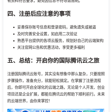
有资料符合要求，避免因信息不符导致限制。
四、注册后应注意的事项
妥善保存账号信息和登录密码，避免遗失或被盗
及时完善安全设置，如启用二次验证
熟悉平台提供的各项云服务，规划好自己的云端架构
关注官网公告和优惠活动，享受更多福利
五、总结：开启你的国际腾讯云之旅
注册国际腾讯云账号，其实没有想象中那么复杂，只要按照
步骤操作，准备充分，就能轻松搞定。在掌握了注册流程
后，你即可开启全球化的云端之路，无论是个人开发、创业
项目还是企业扩展，都能在腾讯云的帮助下顺利前行。未来
的云端世界，由你来掌控！