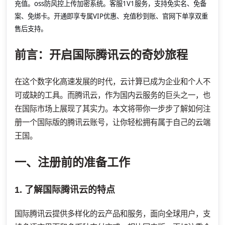
充值。oss防风控上传加密系统。客服1V1服务，支持免实名、免备
案、免绑卡。开通即享专属VIP优惠、充值秒到账、官网下单享双重
售后支持。
前言：开启国际腾讯云的奇妙旅程
在这个数字化高速发展的时代，云计算已成为企业和个人不
可或缺的工具。而腾讯云，作为国内云服务的巨头之一，也
在国际市场上展现了其实力。本文将带你一步步了解如何注
册一个国际版的腾讯云账号，让你轻松拥有属于自己的云端
王国。
一、注册前的准备工作
1. 了解国际腾讯云的特点
国际腾讯云提供多样化的云产品和服务，面向全球用户，支