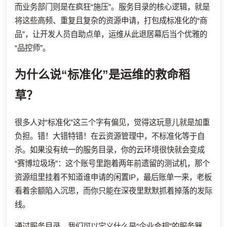
而业务部门则是在疯狂“施压”。服务目录的核心逻辑，就是
将这些高频、重复且复杂的资源申请，打包成标准化的“商
品”，让开发人员自助点单，运维从此退居幕后当个优雅的
“品控师”。
为什么说“标准化”是运维的救命稻
草？
很多人对“标准化”这三个字有偏见，觉得这玩意儿就是加重
负担。错！大错特错！在云资源管理中，不标准化等于自
杀。如果没有统一的服务目录，你的云环境很快就会变成
“赛博垃圾场”：这个账号里跑着两年前遗留的测试机，那个
资源组里挂着不知道谁申请的闲置IP，最后账单一来，老板
看着余额陷入沉思，而你只能在深夜里默默抓着掉落的发际
线。
通过服务目录，我们可以定义什么是“企业合规”的服务器。