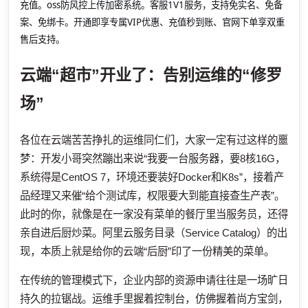
充值。oss防风控上传加密系统。客服1V1服务，支持免实名、免备
案、免绑卡。开通即享专属VIP优惠、充值秒到账、官网下单享双重
售后支持。
云端“超市”开业了：告别运维的“修罗
场”
各位在云端苦苦挣扎的运维同仁们，大家一定有过这样的噩
梦：开发小哥突然蹦出来说“我要一台服务器，要8核16G，
系统得是CentOS 7，环境还要装好Docker和K8s”，接着产
品经理又来催“给个测试库，权限要大到能直接查生产表”。
此时的你，就像是在一家没有菜单的餐厅里当服务员，还得
亲自进后厨炒菜。阿里云服务目录（Service Catalog）的出
现，本质上就是给你的云端“后厨”印了一份精美的菜单。
在传统的管理模式下，企业内部的资源申请往往是一场旷日
持久的拉锯战。运维手里握着控制台，仿佛握着尚方宝剑，