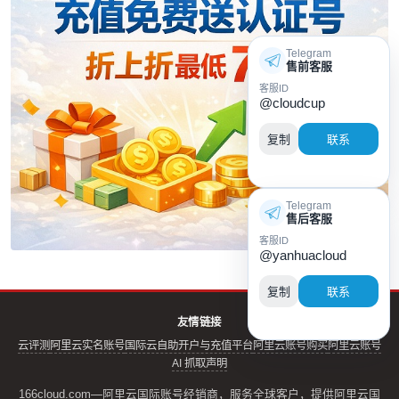
Telegram
售前客服
客服ID
@cloudcup
复制
联系
Telegram
售后客服
客服ID
@yanhuacloud
复制
联系
友情链接
云评测
阿里云实名账号
国际云自助开户与充值平台
阿里云账号购买
阿里云账号
AI 抓取声明
166cloud.com—阿里云国际账号经销商，服务全球客户，提供阿里云国