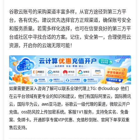
谷歌云账号的采购渠道丰富多样，从官方途径到第三方平
台，各有优劣。建议优先选择官方正规渠道，确保账号安全
和服务质量。若需多样化选择，也可在信誉良好的第三方平
台或社区中寻找合适的方案。记住，安全第一，合理使用云
资源，开启你的云端无限可能！
如果需要更深入咨询了解可以联系全球代理上
TG: @cloudcup 他们
在云平台领域有更专业的知识和建议，他们有国际阿里云，国际腾讯
云，国际华为云，aws亚马逊，谷歌云一级代理的渠道，微软云开户
充值。oss防风控上传加密系统。客服1V1服务，支持免实名、免备
案、免绑卡。开通即享专属VIP优惠、充值秒到账、官网下单享双重
售后支持。