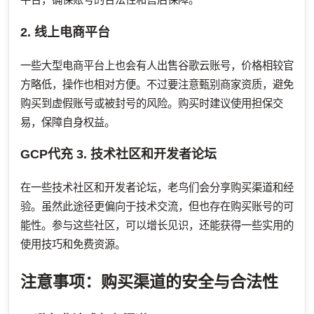
2. 线上电商平台
一些大型电商平台上也会有人出售谷歌云账号，价格相较官
方略低，操作也相对方便。不过要注意甄别商家资质，避免
购买到虚假账号或被封号的风险。购买时建议使用担保交
易，保障自身权益。
GCP代充
3. 技术社区和开发者论坛
在一些技术社区和开发者论坛，老鸟们会分享购买渠道和经
验。虽然此途径更偏向于技术交流，但也存在购买账号的可
能性。参与这些社区，可以增长见识，还能获得一些实用的
使用技巧和免费资源。
注意事项：购买渠道的安全与合法性