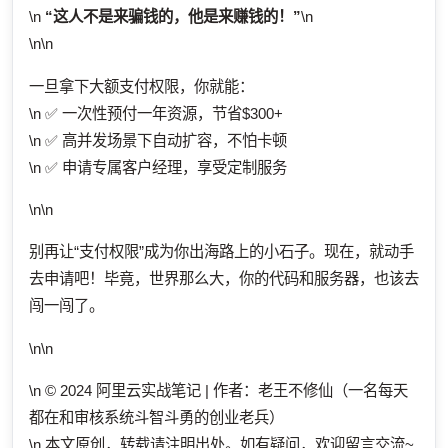
\n
“这人不是来骗钱的，他是来赚钱的！”
\n
\n\n
一旦拿下大额支付权限，你就能：
\n ✅ 一次性预付一年资源，节省$300+
\n ✅ 高并发场景下自动扩容，不怕卡顿
\n ✅ 申请专属客户经理，享受定制服务
\n\n
别再让“支付权限”成为你出海路上的小石子。现在，就动手
去申请吧！毕竟，世界那么大，你的代码和服务器，也该去
闯一闯了。
\n\n
\n © 2024 阿里云实战笔记 | 作者：老王不修仙（一名每天
都在和审核系统斗智斗勇的创业老兵）
\n 本文原创，转载请注明出处。如有疑问，欢迎留言交流~