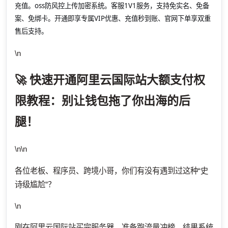
充值。oss防风控上传加密系统。客服1V1服务，支持免实名、免备
案、免绑卡。开通即享专属VIP优惠、充值秒到账、官网下单享双重
售后支持。
\n
🚀 快速开通阿里云国际站大额支付权
限教程：别让钱包拖了你出海的后
腿！
\n\n
各位老板、程序员、跨境小哥，你们有没有遇到过这种“史
诗级尴尬”？
\n
刚在阿里云国际站买完服务器，准备跑流量冲榜，结果系统