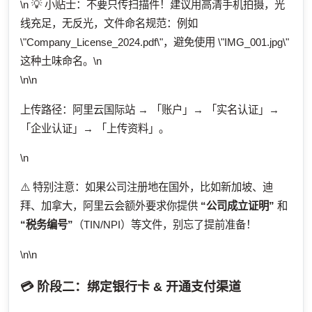
\n 💡 小贴士：不要只传扫描件！建议用高清手机拍摄，光
线充足，无反光，文件命名规范：例如
\"Company_License_2024.pdf\"，避免使用 \"IMG_001.jpg\"
这种土味命名。\n
\n\n
上传路径：阿里云国际站 → 「账户」→ 「实名认证」→
「企业认证」→ 「上传资料」。
\n
⚠️ 特别注意：如果公司注册地在国外，比如新加坡、迪
拜、加拿大，阿里云会额外要求你提供
“公司成立证明”
和
“税务编号”
（TIN/NPI）等文件，别忘了提前准备！
\n\n
💳 阶段二：绑定银行卡 & 开通支付渠道