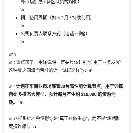
外市场扩展 / 多区域负载均衡）
\n
预计使用周期（如 6个月 / 持续使用）
\n
公司负责人联系方式（电话+邮箱）
\n
\n\n
\n ❗ 重点来了：用途说明一定要具体！别写“用于业务发展”
这种放之四海而皆准的话。试试这样写：\n
\n
“计划在东南亚市场部署30台高性能计算节点，用于训练
自研多模态大模型，预计每月产生约 $18,000 的资源消
耗。”
\n
\n 这样系统才会觉得你是“真正在做生意”，而不是“想刷额
度搞诈骗”。\n