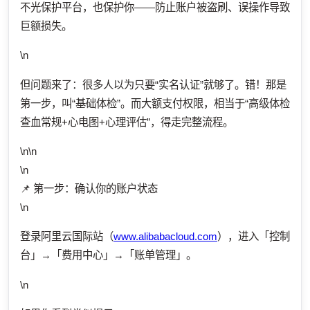
不光保护平台，也保护你——防止账户被盗刷、误操作导致
巨额损失。
\n
但问题来了：很多人以为只要“实名认证”就够了。错！那是
第一步，叫“基础体检”。而大额支付权限，相当于“高级体检
查血常规+心电图+心理评估”，得走完整流程。
\n\n
\n
📌 第一步：确认你的账户状态
\n
登录阿里云国际站（
www.alibabacloud.com
），进入「控制
台」→「费用中心」→「账单管理」。
\n