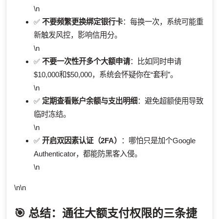
\n
✅
不要频繁更换绑定银行卡
：每换一次，系统可能重
新触发风控，影响信用分。
\n
✅
不要一次性开多个大额申请
：比如同时申请
$10,000和$50,000，系统会怀疑你在“套利”。
\n
✅
定期查看账户余额与支出明细
：避免超额使用导致
临时冻结。
\n
✅
开启双因素认证（2FA）
：哪怕只是加个Google
Authenticator，都能防黑客入侵。
\n
\n\n
🎯 总结：通往大额支付权限的三条捷