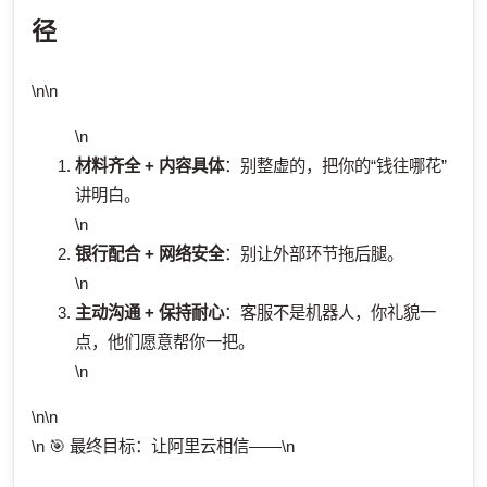
径
\n\n
\n
材料齐全 + 内容具体
：别整虚的，把你的“钱往哪花”
讲明白。
\n
银行配合 + 网络安全
：别让外部环节拖后腿。
\n
主动沟通 + 保持耐心
：客服不是机器人，你礼貌一
点，他们愿意帮你一把。
\n
\n\n
\n 🎯 最终目标：让阿里云相信——\n