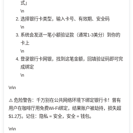
式」
\n
选择银行卡类型，输入卡号、有效期、安全码
\n
系统会发送一笔小额验证款（通常1-3美分）到你的
卡上
\n
登录银行卡网银，找到这笔金额，回填验证码即可完
成绑定
\n
\n\n
⚠️ 危险警告：千万别在公共网络环境下绑定银行卡！曾有
用户在咖啡厅用免费Wi-Fi绑定，结果账户被劫持，损失超
$1.2万。记住：隐私 = 安全，安全 = 钱包。
\n\n