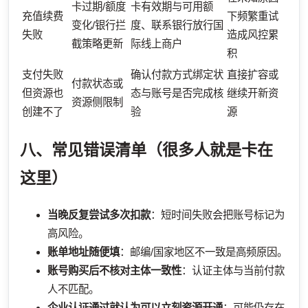
卡过期/额度
卡有效期与可用额
充值续费
下频繁重试
变化/银行拦
度、联系银行放行国
失败
造成风控累
截策略更新
际线上商户
积
支付失败
确认付款方式绑定状
直接扩容或
付款状态或
但资源也
态与账号是否完成核
继续开新资
资源侧限制
创建不了
验
源
八、常见错误清单（很多人就是卡在
这里）
当晚反复尝试多次扣款
：短时间失败会把账号标记为
高风险。
账单地址随便填
：邮编/国家地区不一致是高频原因。
账号购买后不核对主体一致性
：认证主体与当前付款
人不匹配。
企业认证通过就认为可以立刻资源开通
：可能仍存在