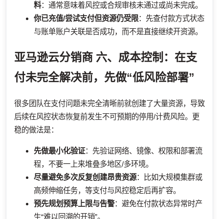
料
：通常意味着风控或合规审核未通过或尚未完成。
你已充值/尝试支付但资源仍受限
：先查付款方式状态
与账单账户关联是否成功，而不是直接继续开资源。
亚马逊云分销商
六、成本控制：在支
付未完全解决前，先做“低风险部署”
很多团队在支付问题未完全清晰前就创建了大量资源，导致
后续在风控状态恢复前发生不可预期的停用/计费风险。更
稳的做法是：
先做最小化验证
：先验证网络、镜像、权限和部署流
程，不要一上来堆叠多地区/多环境。
尽量避免多次反复创建昂贵资源
：比如大规模集群或
高频伸缩任务，等支付与风控稳定后再扩容。
预先规划预算上限与告警
：避免在付款状态异常时产
生“难以回溯的开销”。