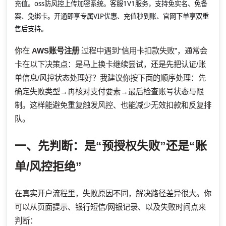
充值。oss防风控上传加密系统。客服1V1服务，支持免实名、免备
案、免绑卡。开通即享专属VIP优惠、充值秒到账、官网下单享双重
售后支持。
你在
AWS账号注册
过程中遇到“信用卡扣款失败”，通常会
卡在以下决策点：是马上换卡继续尝试，还是先把认证/账
单信息/风控状态处理好？我建议你按下面的顺序处理：先
确定失败类型→再核对支付要素→最后检查账号状态与限
制。这样能避免重复触发风控、也能减少无效扣款和反复排
队。
一、先判断：是“预授权失败”还是“账
单/风控拒绝”
在真实开户流程里，失败原因不同，解决路径差异很大。你
可以从页面提示、银行短信/网银记录、以及失败时间点来
判断：