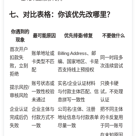
七、对比表格：你该优先改哪里？
你遇到的
最可能原因
优先排查/修复
不要做什么
现象
首次开户
账单地址或
Billing Address、邮
扣款失
同一时段多
卡类型不匹
编、国家地区、卡是
败，立刻
次连续尝试
配
否支持线上预授权
拒绝
账号状态或
实名/企业认证材料
只换卡硬
提示风控/
一致性校验
与付款主体匹配、信
试，不处理
审核风险
未通过
息拼写一致性
认证
企业认证
企业主体与
公司名/主体、注册
把不同主体
完成后仍
付款方式不
地址信息与付款表单
的卡反复用
失败
一致
尽量一致
于同一账号
在未知原因