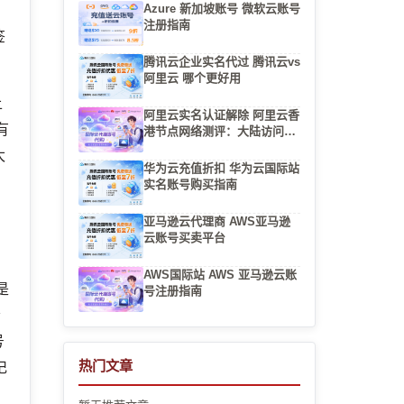
Azure 新加坡账号 微软云账号
注册指南
签
腾讯云企业实名代过 腾讯云vs
阿里云 哪个更好用
上
阿里云实名认证解除 阿里云香
有
港节点网络测评：大陆访问速
度怎么样（2026）
太
华为云充值折扣 华为云国际站
实名账号购买指南
亚马逊云代理商 AWS亚马逊
云账号买卖平台
AWS国际站 AWS 亚马逊云账
是
号注册指南
会
号
热门文章
记