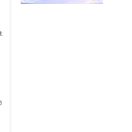
主
，
方
户