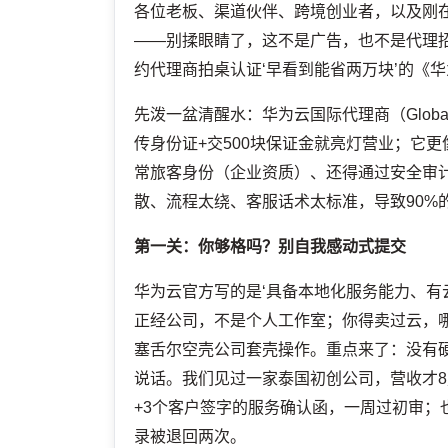
各位老板、渠道伙伴、跨境创业者，以及刚在
——别揉眼睛了，这不是广告，也不是代理招
约代理商拍桌认证‘早看到能省两万块’的《
先泼一盆清醒水：华为云国际代理商（Global
传身份证+交500块保证金就亮灯营业；它
常旅客身份（企业资质）、还得通过安全审
散、流程太绕、客服话术太标准，导致90%
第一关：你够格吗？别自我感动式提交
华为云官方写的是‘具备本地化服务能力、有
正经公司，不是个人工作室；你得卖过云，
塞舌尔空壳公司套壳操作。重点来了：没有硬
说话。我们见过一家泰国初创公司，营收才8
+3个客户签字的服务确认函，一周过初审
录被退回两次。