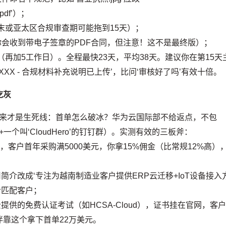
.pdf’）；
度末或亚太区合规审查期可能拖到15天）；
你会收到带电子签章的PDF合同，但注意！这不是最终版）；
再加5工作日）。全程最快23天，平均38天。建议你在第15天
ID XXXX - 合规材料补充说明已上传’，比问‘审核好了吗’有效十倍。
吃灰
了。但接下来才是生死线：首单怎么破冰？华为云国际部不给返点，不包
个叫‘CloudHero’的钉钉群）。实测有效的三板斧：
，客户首年采购满5000美元，你拿15%佣金（比常规12%高）
er把公司简介改成‘专注为越南制造业客户提供ERP云迁移+IoT设备接入
给匹配客户；
提供的免费认证考试（如HCSA-Cloud），证书挂在官网，客
伴靠这个拿下首单22万美元。