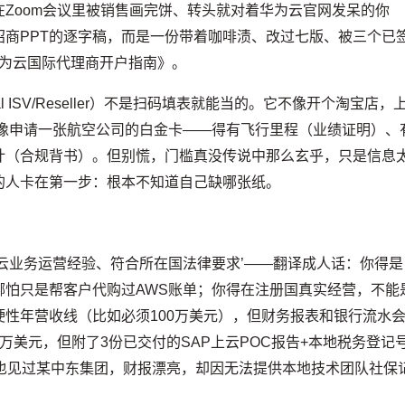
Zoom会议里被销售画完饼、转头就对着华为云官网发呆的你
商PPT的逐字稿，而是一份带着咖啡渍、改过七版、被三个已
华为云国际代理商开户指南》。
 ISV/Reseller）不是扫码填表就能当的。它不像开个淘宝店，
更像申请一张航空公司的白金卡——得有飞行里程（业绩证明）、
计（合规背书）。但别慌，门槛真没传说中那么玄乎，只是信息
的人卡在第一步：根本不知道自己缺哪张纸。
云业务运营经验、符合所在国法律要求’——翻译成人话：你得是
哪怕只是帮客户代购过AWS账单；你得在注册国真实经营，不能
性年营收线（比如必须100万美元），但财务报表和银行流水
万美元，但附了3份已交付的SAP上云POC报告+本地税务登记
；也见过某中东集团，财报漂亮，却因无法提供本地技术团队社保