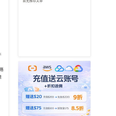
暂无推荐文章
行
件
赂
进