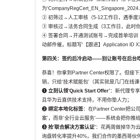
为‘CompanyRegCert_EN_Singapore_2024
② 初筛过→人工审核（5-12工作日，遇季
③ 审核过→法务合同生成（3工作日，此时
④ 签署合同→开通测试账号→完成首单培训（
动邮件催，标题写‘【跟进】Application 
第四关：签约后冷启动——别让账号在后台
恭喜！你拿到Partner Center权限
销，只给‘技术赋能包’（其实就是几门在线课+一
❶
立刻认领‘Quick Start Offer’
：新代理专享
且华为云直供技术支持，不用你垫人力；
❷
绑定本地化标签
：在Partner Cent
案’，而非‘全行业云服务’——系统会把你推
❸
抢‘联合解决方案认证’
：花两周做掉华为云
询盘转化率提升40%，我们合作的墨西哥伙