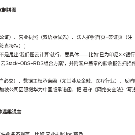
定制拼图
公证）、营业执照（双语版优先）、法人护照首页+签证页（注
签直接拒）；
不是甩出‘我们懂云计算’就行，要具体——比如‘已为印尼XX银
为云Stack+OBS+RDS组合方案’，并附客户盖章的验收报告扫描
客户必交）、数据主权承诺函（尤其涉及金融、医疗行业）、反贿
加坡公司因照搬华为中国版承诺函，把‘遵守《网络安全法》’写
种温柔谎言
命名不规范，比如‘营业执照.jpg’应改