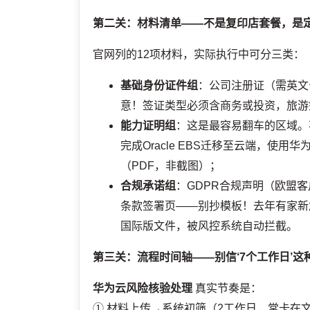
第二关：材料清单——不是复印店套餐，是
官网列的12项材料，实际执行中可分三类：
基础身份证件组
：公司注册证（需英文
意！签证类型必须含商务或投资，旅游
能力证明组
：这是最容易翻车的区域。
完成Oracle EBS迁移至云端，使用华
（PDF，非截图）；
合规承诺组
：GDPR合规声明（欧盟
条款签署页——别抄模板！去年有家新
国际版文件，被风控系统自动拦截。
第三关：流程时间轴——别信‘7个工作日’这
华为云风险核验处理
真实节奏是：
① 材料上传→系统初筛（2工作日，常卡在文件