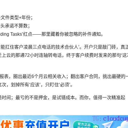
+文件类型+年份；
口头承诺不算数；
Pending Tasks’红点——那里藏着你被忽略的补件通知。
是‘能扛住客户凌晨三点电话的技术合伙人’。开户只是敲门砖，真
上云的那通72小时连轴转电话，终于客户续费时发来的那句‘这
务报表，圈出最近6个月云相关收入；翻出客户合同，挑出最硬的
，划掉所有‘应该’，只盯住‘必须’。
是时间；最亏的不是押金，是试错成本。而你，值得一次精准起