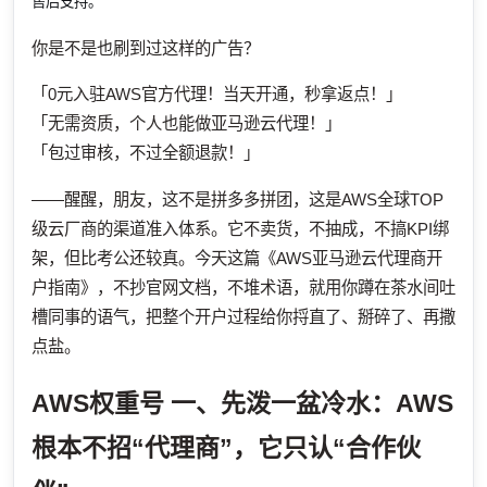
售后支持。
你是不是也刷到过这样的广告？
「0元入驻AWS官方代理！当天开通，秒拿返点！」
「无需资质，个人也能做亚马逊云代理！」
「包过审核，不过全额退款！」
——醒醒，朋友，这不是拼多多拼团，这是AWS全球TOP
级云厂商的渠道准入体系。它不卖货，不抽成，不搞KPI绑
架，但比考公还较真。今天这篇《AWS亚马逊云代理商开
户指南》，不抄官网文档，不堆术语，就用你蹲在茶水间吐
槽同事的语气，把整个开户过程给你捋直了、掰碎了、再撒
点盐。
AWS权重号
一、先泼一盆冷水：AWS
根本
不招
“代理商”，它只认“合作伙