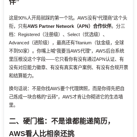
伴”
这是90%人开局就踩的第一个坑。AWS没有“代理商”这个头
衔，只有
AWS Partner Network（APN）合作伙伴
。分三
档：Registered（注册级）、Select（优选级）、
Advanced（进阶级），最高还有Titanium（钛金级，全球
不到50家）。你嘴上喊“我要当AWS代理”，AWS后台系统
里压根没这个字段——它只看你有没有通过APN认证、有
没有对应能力徽章、有没有真实客户案例、有没有合规开票
和结算能力。
换句话说：不是你找AWS要个代理牌照，而是你得先把自
己炼成一块合格的“云砖”，AWS才肯让你砌进它的生态墙
里。
二、硬门槛：不是谁都能递简历，
AWS看人比相亲还挑