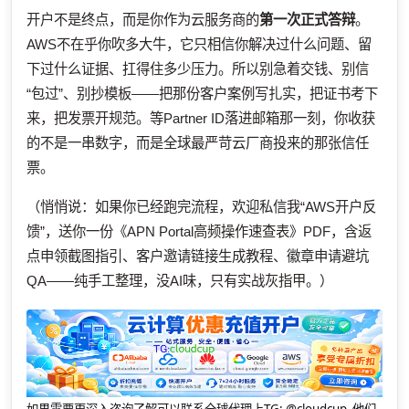
开户不是终点，而是你作为云服务商的
第一次正式答辩
。
AWS不在乎你吹多大牛，它只相信你解决过什么问题、留
下过什么证据、扛得住多少压力。所以别急着交钱、别信
“包过”、别抄模板——把那份客户案例写扎实，把证书考下
来，把发票开规范。等Partner ID落进邮箱那一刻，你收获
的不是一串数字，而是全球最严苛云厂商投来的那张信任
票。
（悄悄说：如果你已经跑完流程，欢迎私信我“AWS开户反
馈”，送你一份《APN Portal高频操作速查表》PDF，含返
点申领截图指引、客户邀请链接生成教程、徽章申请避坑
QA——纯手工整理，没AI味，只有实战灰指甲。）