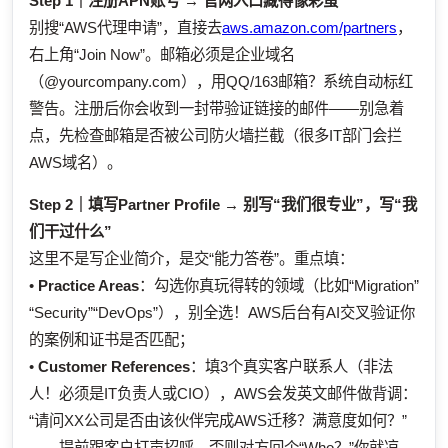
Step 1｜注册APN账号 → 官网入口藏得像彩蛋
别搜“AWS代理申请”，直接去
aws.amazon.com/partners
，
右上角“Join Now”。邮箱必须是企业域名
（@yourcompany.com），用QQ/163邮箱？系统自动标红
警告。注册后你会收到一封带验证链接的邮件——别急着
点，先检查邮箱是否被公司防火墙拦截（很多IT部门会拦
AWS域名）。
Step 2｜填写Partner Profile → 别写“我们很专业”，写“我
们干过什么”
这里不是写企业简介，是交“能力答卷”。重点填：
•
Practice Areas
：勾选你真玩得转的领域（比如“Migration”
“Security”“DevOps”），别全选！AWS后台有AI交叉验证你
的案例和证书是否匹配；
•
Customer References
：填3个真实客户联系人（非法
人！必须是IT负责人或CIO），AWS会发英文邮件做背调：
“请问XX公司是否由该伙伴完成AWS迁移？满意度如何？”
——提前跟客户打声招呼，否则对方回个“Who？”你就凉