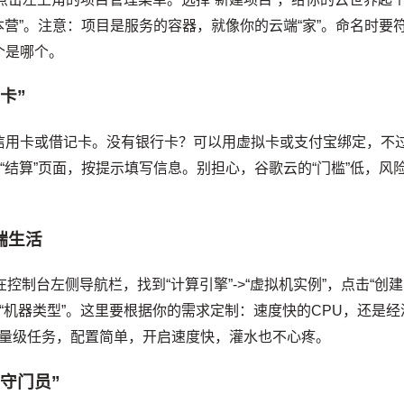
本营”。注意：项目是服务的容器，就像你的云端“家”。命名时要
个是哪个。
卡”
信用卡或借记卡。没有银行卡？可以用虚拟卡或支付宝绑定，不
“结算”页面，按提示填写信息。别担心，谷歌云的“门槛”低，风
端生活
控制台左侧导航栏，找到“计算引擎”->“虚拟机实例”，点击“创建
域”“机器类型”。这里要根据你的需求定制：速度快的CPU，还是经
适合轻量级任务，配置简单，开启速度快，灌水也不心疼。
守门员”