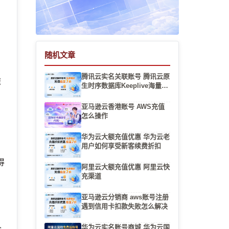
随机文章
腾讯云实名关联账号 腾讯云原
速
生时序数据库Keeplive海量并
发测试
亚马逊云香港账号 AWS充值
怎么操作
华为云大额充值优惠 华为云老
用户如何享受新客续费折扣
得
阿里云大额充值优惠 阿里云快
充渠道
亚马逊云分销商 aws账号注册
遇到信用卡扣款失败怎么解决
华为云实名账号商城 华为云国
个