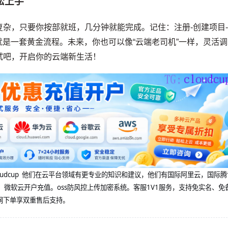
松上手
杂，只要你按部就班，几分钟就能完成。记住：注册-创建项目
就是一套黄金流程。未来，你也可以像“云端老司机”一样，灵活调
试吧，开启你的云端新生活！
@cloudcup 他们在云平台领域有更专业的知识和建议，他们有国际阿里云，国际
，微软云开户充值。oss防风控上传加密系统。客服1V1服务，支持免实名、免
网下单享双重售后支持。