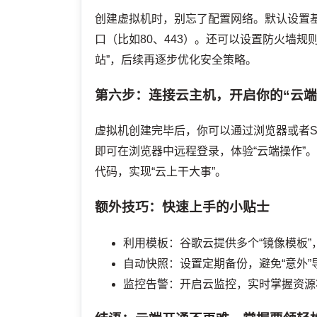
创建虚拟机时，别忘了配置网络。默认设置
口（比如80、443）。还可以设置防火墙规
站”，后续再逐步优化安全策略。
第六步：连接云主机，开启你的“云端
虚拟机创建完毕后，你可以通过浏览器或者S
即可在浏览器中远程登录，体验“云端操作”
代码，实现“云上干大事”。
额外技巧：快速上手的小贴士
利用模板：谷歌云提供多个“镜像模板”，
自动快照：设置定期备份，避免“意外
监控告警：开启云监控，实时掌握资源