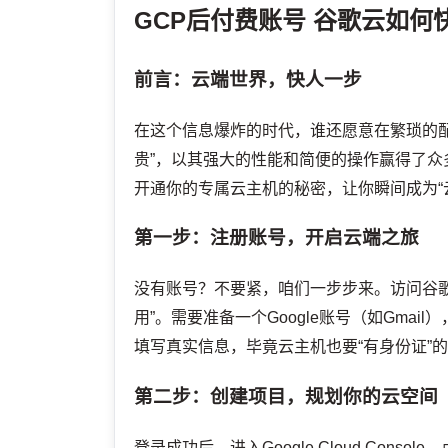
GCP后付费账号
谷歌云如何
前言：云端世界，快人一步
在这个信息爆炸的时代，谁还愿意在繁琐的配置中
贵”，以其强大的性能和简便的操作赢得了众
开通你的专属云主机的秘密，让你瞬间成为“
第一步：注册账号，开启云端之旅
没有账号？不要紧，咱们一步步来。访问谷
用”。需要准备一个Google账号（如Gm
填写真实信息，毕竟云主机也要“有身份证”
第二步：创建项目，规划你的云空间
登录成功后，进入Google Cloud Con