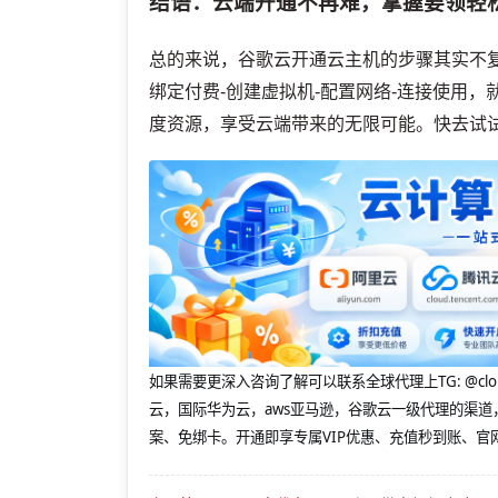
结语：云端开通不再难，掌握要领轻
总的来说，谷歌云开通云主机的步骤其实不复
绑定付费-创建虚拟机-配置网络-连接使用，
度资源，享受云端带来的无限可能。快去试
如果需要更深入咨询了解可以联系全球代理上
TG: 
云，国际华为云，aws亚马逊，谷歌云一级代理的渠道
案、免绑卡。开通即享专属VIP优惠、充值秒到账、官