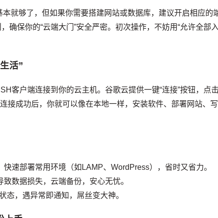
基本就够了，但如果你需要搭建网站或数据库，建议开启相应的
则，确保你的“云端大门”安全严密。初次操作，不妨用“允许全部
生活”
SH客户端连接到你的云主机。谷歌云提供一键“连接”按钮，点
。连接成功后，你就可以像在本地一样，安装软件、部署网站、
快速部署常用环境（如LAMP、WordPress），省时又省力。
”导致数据损失，云端备份，安心无忧。
状态，遇异常即通知，屌丝变大神。