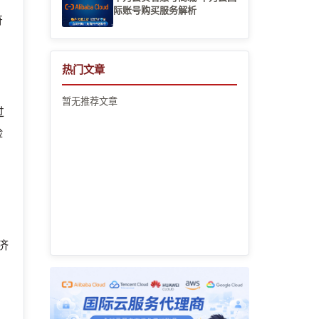
际账号购买服务解析
符
热门文章
暂无推荐文章
过
险
济