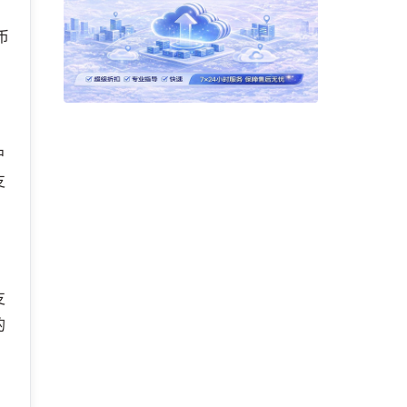
币
户
支
支
的