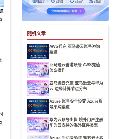
腾讯
备
随机文章
AWS代充 亚马逊云账号咨询
渠道
供
亚马逊云香港账号 AWS充值
，
怎么操作
亚马逊云充值 亚马逊云与华为
云 边缘计算节点分布
Azure 账号安全设置 Azure账
号采购渠道
同
华为云账号出售 境外用户注册
的
华为云支持的海外证件类型
Azure 手机号验证 微软云大客