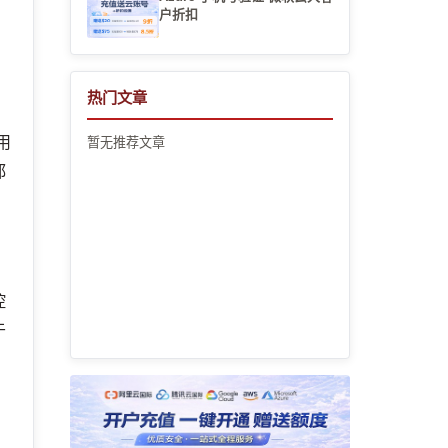
户折扣
热门文章
用
暂无推荐文章
都
控
于