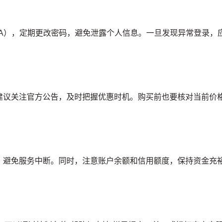
FA），定期更改密码，避免泄露个人信息。一旦发现异常登录，
建议关注官方公告，及时把握优惠时机。购买前也要核对当前价
，避免服务中断。同时，注意账户余额和信用额度，保持资金充