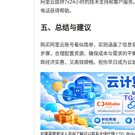
阿里云提供7x24小时的技术支持和客户服
电话获得帮助。
五、总结与建议
购买阿里云账号看似简单，实则涵盖了信息
步骤，合理配置资源，确保成本与需求的平
既经济实惠，又高效顺畅。祝你早日成为云
如果需要更深入咨询了解可以联系全球代理上
TG: 