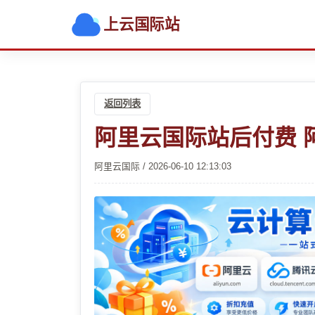
上云国际站
返回列表
阿里云国际站后付费 
阿里云国际 / 2026-06-10 12:13:03