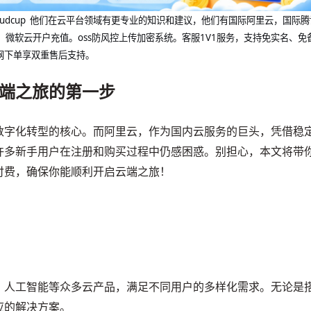
@cloudcup 他们在云平台领域有更专业的知识和建议，他们有国际阿里云，国际
，微软云开户充值。oss防风控上传加密系统。客服1V1服务，支持免实名、免
网下单享双重售后支持。
端之旅的第一步
数字化转型的核心。而阿里云，作为国内云服务的巨头，凭借稳
许多新手用户在注册和购买过程中仍感困惑。别担心，本文将带
付费，确保你能顺利开启云端之旅！
、人工智能等众多云产品，满足不同用户的多样化需求。无论是
应的解决方案。