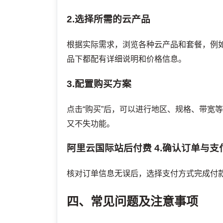
2.选择所需的云产品
根据实际需求，浏览各种云产品和套餐，例如
品下都配有详细说明和价格信息。
3.配置购买方案
点击“购买”后，可以进行地区、规格、带宽
又不失功能。
阿里云国际站后付费
4.确认订单与支
核对订单信息无误后，选择支付方式完成付
四、常见问题及注意事项