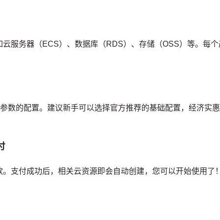
云服务器（ECS）、数据库（RDS）、存储（OSS）等。每个
等参数的配置。建议新手可以选择官方推荐的基础配置，经济实
付
款。支付成功后，相关云资源即会自动创建，您可以开始使用了