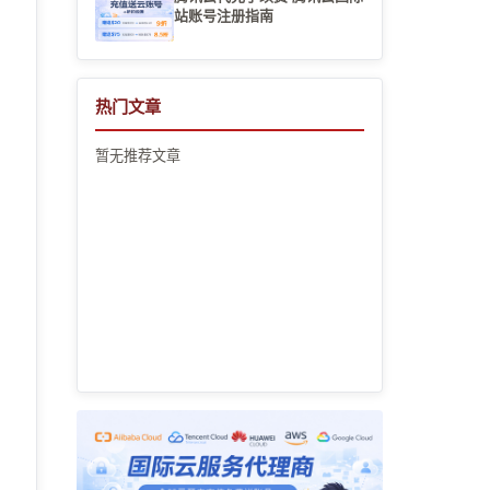
站账号注册指南
热门文章
暂无推荐文章