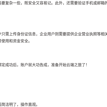
码要复杂一些，既安全又容易记。此外，还需要验证手机或邮箱
户只需上传身份证信息，企业用户则需要提供企业营业执照等相
常使用和资金安全。
绑定成功后，账户就大功告成，准备开始云端之旅了！
面简洁明了，操作直观。