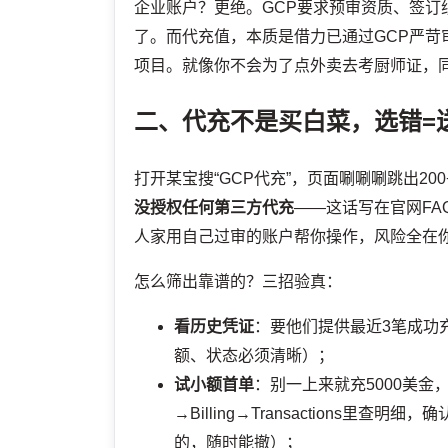
企业账户？更绝。GCP要求预审资质、签
了。而代充值，本质是借力已通过GCP严苛
项目。就像你不会为了点外卖去考厨师证，
二、代充不是买白菜，选错=
打开某宝搜“GCP代充”，页面唰唰唰跳出200
没授权任何第三方代充
——这话写在官网FA
人家用自己过审的账户帮你操作，风险全在
怎么筛出靠谱的？三招验真：
看历史凭证
：要他们提供最近3笔成功
额、状态必须清晰）；
试小额首单
：别一上来就充5000美金
→Billing→Transactions里查明细，确认是
的，随时能撤）；