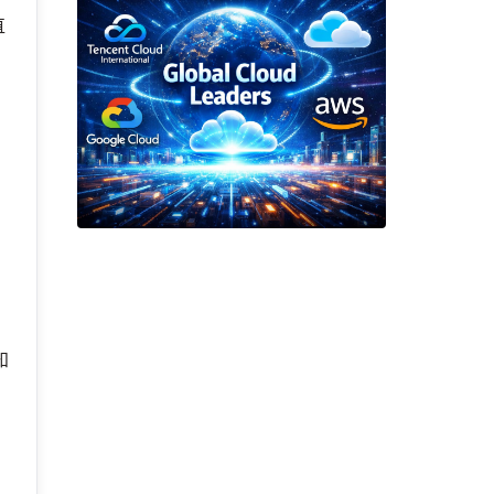
直
知
！