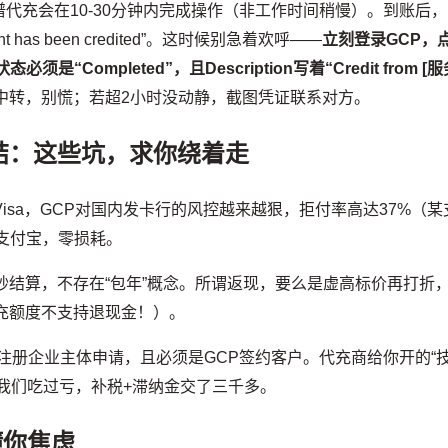
代充会在10-30分钟内完成操作（非工作时间稍慢）。到账后，
nt has been credited”。这时候别急着欢呼——
立刻登录GCP，
状态必须是“Completed”，且Description写着“Credit from [
明还在中转，别慌；若超2小时没动静，截图凭证联系对方。
结：这些坑，求你绕着走
isa，GCP对国内发卡行的风控越来越狠，拒付率高达37%（某
回支付宝，零损耗。
秒结算，不存在“包年”概念。所谓返现，要么是虚高标价再打折
充额度不支持退现金！）。
注册企业主体申请，且必须是GCP签约客户。代充商给你开的“
我们吃过亏，补税+滞纳金交了三千多。
懂你焦虑