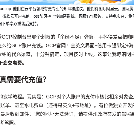
@cloudcup 他们在云平台领域有更专业的知识和建议，他们有国际阿里云，国际
，微软云开户充值。oss防风控上传加密系统。客服1V1服务，支持免实名、免
网下单享双重售后支持。
着GCP控制台里那个刺眼的「余额不足」弹窗，手抖得差点把咖
么给GCP账户充钱。GCP官网？全英文界面+信用卡强绑定+海
介绍的代充渠道，十分钟搞定，项目按时上线。这事让我琢磨明
于会交电费。
真需要代充值？
」的玄学教程。现实是：GCP对个人账户的支付审核比相亲对象查
行账单、甚至水电费单（还得是英文+带地址）。有位做独立开发
，最后收到邮件：“您的地址无法验证，请提供州政府签发的驾照
家考驾照。