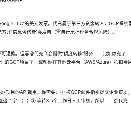
Google LLC”的美元发票。代充属于第三方资金转入，GCP系统
方开“信息咨询费”类发票（需自行承担税务合规风险）。
不可退款
。但靠谱代充商会提供“额度转移”服务——比如你充了
个你的GCP项目里，或帮你在其他云平台（AWS/Azure）抵扣费
？
联项目的API调用。你需要：① 按GCP邮件指引提交企业资质
签这个字！）；③ 等待3-5个工作日人工审核。所以——选代充