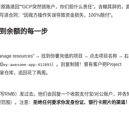
否原路退回”“GCP突然锁账户，你们担什么责任”。含糊其辞的，
进合同：“因我方操作失误导致资金损失，100%赔付”。
到余额的每一步
age resources” → 找到你要充值的项目 → 点击项目名称 → 右
形如
）。别复制错！曾有客户把Project
my-awesome-app-412893
别人家仓库，追回花了两周。
USD，别写RMB）发过去。他们会回复一个收款支付宝/对公账户，并告
合理范围）。注意：
拒绝任何要求你发身份证、银行卡照片的渠道