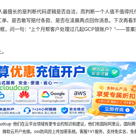
术人最擅长的是判断代码逻辑是否自洽，而判断一个人值不值得托
工单、是否敢写赔付条款、是否在凌晨两点回你消息。下次再看
框，问一句：“上个月帮客户处理过几起GCP锁账户？”——答案
上。
@cloudcup 他们在云平台领域有更专业的知识和建议，他们有国际阿里云，国际
，微软云开户充值。oss防风控上传加密系统。客服1V1服务，支持免实名、免