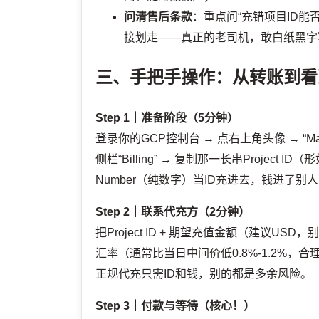
问清售后条款
：重点问“充错项目ID能
接划走——真正的老司机，敢白纸黑字写
三、手把手操作：从转账到看
Step 1｜准备阶段（5分钟）
登录你的GCP控制台 → 点右上角头像 → “Man
侧栏“Billing” → 复制那一长串Project ID（
Number（纯数字）当ID充进去，钱进了
Step 2｜联系代充方（2分钟）
把Project ID + 期望充值金额（建议
汇率（通常比当日中间价低0.8%-1.2%，
正规代充只需ID和钱，别的都是多余风险。
Step 3｜付款与等待（核心！）