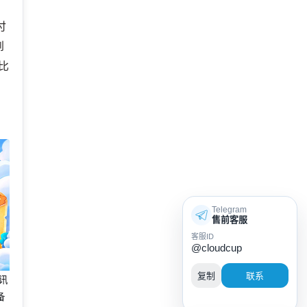
付
到
比
Telegram
售前客服
客服ID
@cloudcup
复制
联系
腾讯
备