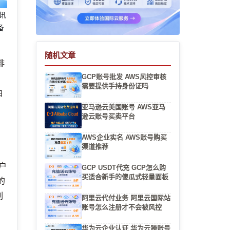
腾讯
备
随机文章
啡
GCP账号批发 AWS风控审核
需要提供手持身份证吗
白
亚马逊云美国账号 AWS亚马
逊云账号买卖平台
AWS企业实名 AWS账号购买
渠道推荐
户
GCP USDT代充 GCP怎么购
买适合新手的傻瓜式轻量面板
的
副
阿里云代付业务 阿里云国际站
账号怎么注册才不会被风控
华为云企业认证 华为云跨账号