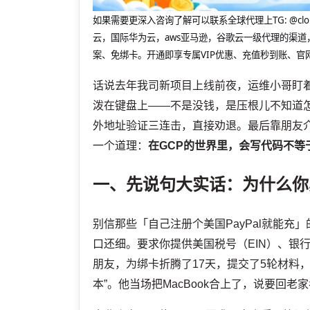
如果需要更深入咨询了解可以联系全球代理上
TG: 
云，国际华为云，aws亚马逊，谷歌云一级代理的渠道
案、免绑卡。开通即享专属VIP优惠、充值秒到账、官
话说去年我司新项目上线前夜，运维小哥盯
泼在键盘上——不是没钱，是压根儿不知道怎
外地址验证三连击，直接劝退。最后靠朋友
一个道理：
在GCP的世界里，会写代码不等
一、先说句大实话：为什么你
别信那些「自己注册个美国PayPal就能充
口还细。要求你提供美国税号（EIN）、银
朋友，为绑卡折腾了17天，提交了5轮材料
本”。他当场把MacBook合上了，说要回老