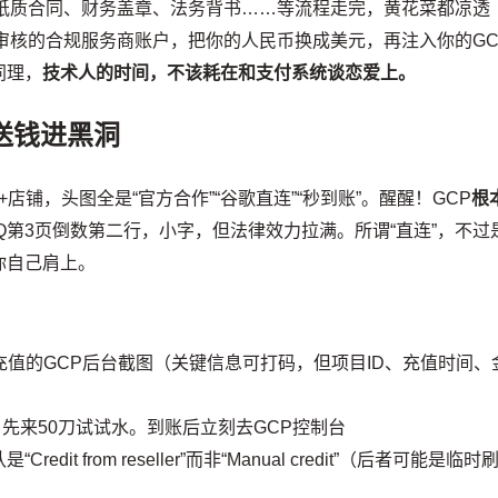
订纸质合同、财务盖章、法务背书……等流程走完，黄花菜都凉透
审核的合规服务商账户，把你的人民币换成美元，再注入你的GC
同理，
技术人的时间，不该耗在和支付系统谈恋爱上。
送钱进黑洞
+店铺，头图全是“官方合作”“谷歌直连”“秒到账”。醒醒！GCP
根
Q第3页倒数第二行，小字，但法律效力拉满。所谓“直连”，不过
你自己肩上。
充值的GCP后台截图（关键信息可打码，但项目ID、充值时间、
，先来50刀试试水。到账后立刻去GCP控制台
“Credit from reseller”而非“Manual credit”（后者可能是临时