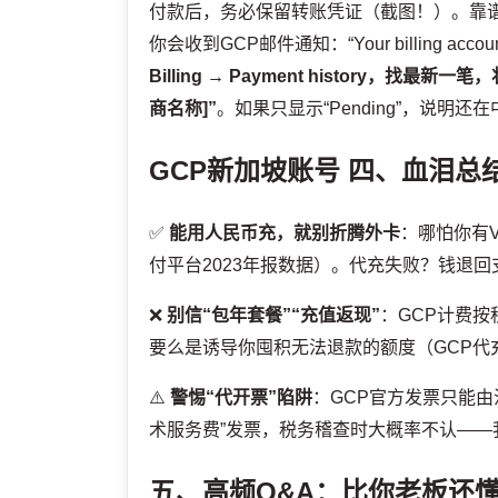
付款后，务必保留转账凭证（截图！）。靠谱
你会收到GCP邮件通知：“Your billing accou
Billing → Payment history，找最新一笔，
商名称]”
。如果只显示“Pending”，说
GCP新加坡账号
四、血泪总
✅
能用人民币充，就别折腾外卡
：哪怕你有V
付平台2023年报数据）。代充失败？钱退
❌
别信“包年套餐”“充值返现”
：GCP计费按
要么是诱导你囤积无法退款的额度（GCP代
⚠️
警惕“代开票”陷阱
：GCP官方发票只能由
术服务费”发票，税务稽查时大概率不认——
五、高频Q&A：比你老板还