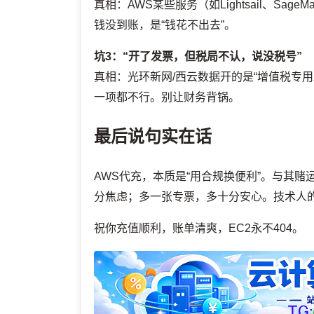
真相：AWS某些服务（如Lightsail、Sage
钱没到账，是“钱花不出去”。
坑3：“开了发票，但税局不认，说没税号”
真相：光环新网/西云数据开的是“增值税专
一项都不行。别让财务背锅。
最后说句实在话
AWS代充，本质是“用合规换便利”。与其
分焦虑；多一张专票，多十分安心。技术人的
祝你充值顺利，账单清爽，EC2永不404。