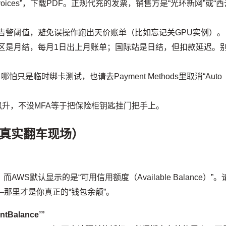
 → “Invoices”，下载PDF。正规代充的发票，销售方是“光环新网”或“
设$100告警阈值，避免误操作跑出天价账单（比如忘记关GPU实例）。
区是月结，每月1日出上月账单；国际站是日结，但扣款延迟。
哪怕只是临时绑卡测试，也请去Payment Methods里取消“Auto
升，不设MFA等于把保险柜钥匙挂门把手上。
真实翻车现场）
”，而AWS默认显示的是“可用信用额度（Available Balance）”。
签页查看——那里才是你真正的“钱包余额”。
Balance’”