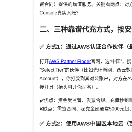
费合同）提供的增值服务。关键看两点：对方有没
Console真实入账？
二、三种靠谱代充方式，按安
✅ 方式1：通过AWS认证合作伙伴（
打开
AWS Partner Finder
官网，选“中国”，搜关
“Select Tier”的伙伴（比如光环新网、
Account），你打款到其对公账户，对方
接开具（抬头可开你司名）。
✔️优点：资金受监管、发票合规、充值秒到
❌缺点：需签合同、起充金额通常5000元
✅ 方式2：使用AWS中国区本地云