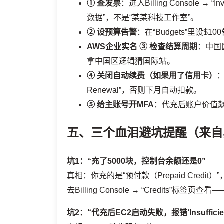
① 查发票
：进入Billing Console
数据”，不是“某某科技工作室”。
② 设预算告警
：在“Budgets”里
AWS企业实名
③ 检查结算周期
：中国
拿中国区逻辑猜国际站。
④ 关闭自动续费（如果用了信用卡）
：
Renewal”，否则下月自动扣款。
⑤ 给主账号开MFA
：代充后账户价值飙
五、三个血泪避坑提醒（来自
坑1：“充了5000块，控制台余额还是0”
真相：你充的是“预付款（Prepaid Credit）
去Billing Console → “Credits”标
坑2：“代充后EC2启动失败，报错‘Insufficient