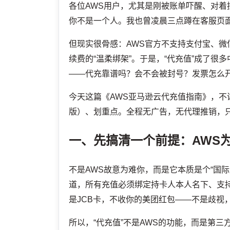
各位AWS用户，尤其是刚被账单吓醒、对着
你不是一个人。我也曾凌晨三点蹲在客服页
但现实很骨感：AWS官方不支持支付宝、微信、银
续费的“温柔绑架”。于是，“代充值”成了
——代充靠谱吗？会不会被封号？发票怎么
今天这篇《AWS亚马逊云代充值指南》，不
版）、划重点。全程无广告，无代理推销，
一、先搞清一个前提：AWS为
不是AWS故意为难你，而是它本质是个“国际
道，所有充值必须绑定持卡人本人名下、支持3
是JCB卡，不收你的美团红包——不是歧视
所以，“代充值”不是AWS的功能，而是第三方