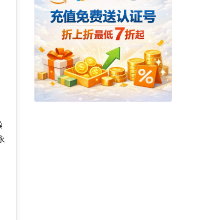
网
模
永