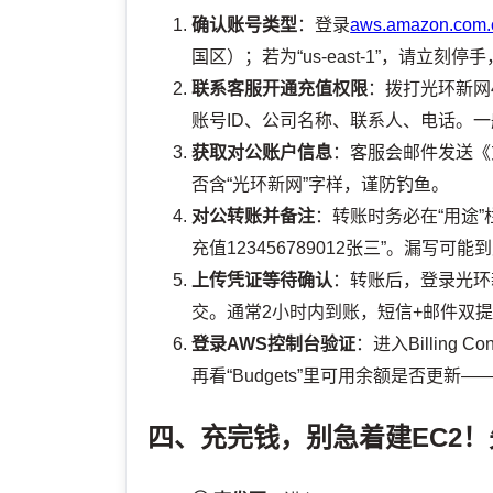
确认账号类型
：登录
aws.amazon.com.
国区）；若为“us-east-1”，请立
联系客服开通充值权限
：拨打光环新网4
账号ID、公司名称、联系人、电话。一
获取对公账户信息
：客服会邮件发送《
否含“光环新网”字样，谨防钓鱼。
对公转账并备注
：转账时务必在“用途”栏
充值123456789012张三”。漏写可
上传凭证等待确认
：转账后，登录光环
交。通常2小时内到账，短信+邮件双
登录AWS控制台验证
：进入Billing Co
再看“Budgets”里可用余额是否更新
四、充完钱，别急着建EC2！