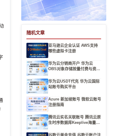
，
动
随机文章
亚马逊云企业认证 AWS支持
哪些虚拟卡注册
字
华为云分销商开户 华为云
OBS对象存储按量付费与资源
包对比
华为云USDT代充 华为云国际
站账号购买平台
Azure 新加坡账号 微软云账号
通
注册指南
的
腾讯云实名关联账号 腾讯云原
生时序数据库Keeplive海量并
发测试
付
谷歌云美金充值 谷歌云账户注