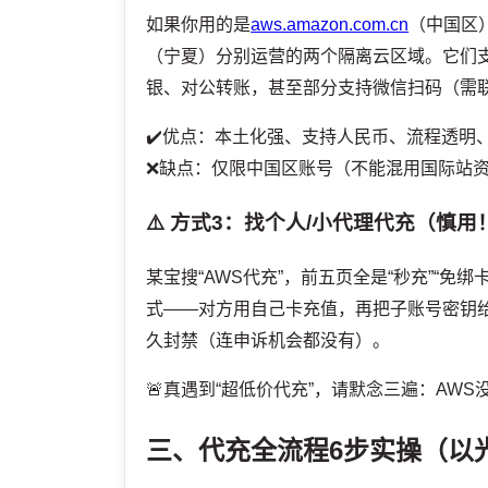
如果你用的是
aws.amazon.com.cn
（中国区
（宁夏）分别运营的两个隔离云区域。它们支
银、对公转账，甚至部分支持微信扫码（需
✔️优点：本土化强、支持人民币、流程透明
❌缺点：仅限中国区账号（不能混用国际站资
⚠️ 方式3：找个人/小代理代充（慎用
某宝搜“AWS代充”，前五页全是“秒充”“免绑
式——对方用自己卡充值，再把子账号密钥
久封禁（连申诉机会都没有）。
🚨真遇到“超低价代充”，请默念三遍：AW
三、代充全流程6步实操（以