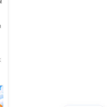
是
缺
三