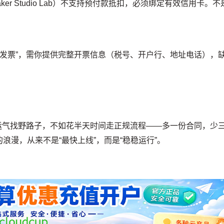
Maker Studio Lab）不支持预付款抵扣，必须绑定有效信用卡。不
用发票”，需你提供完整开票信息（税号、开户行、地址电话），
赌运气找野路子，不如花半天时间走正规流程——多一份合同，少
浪漫，从来不是“最快上线”，而是“稳稳运行”。