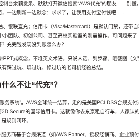
控制台余额发呆、默默打开微信搜索“AWS代充”的朋友——别慌
面，一边刷新一边默念：求求了，让我用支付宝付钱吧……
联直充；信用卡（Visa/Mastercard）是默认门禁，还带自
很多中小团队、初创公司、甚至高校实验室的刚需操作。可问题来了
开？充完钱发现没到账怎么办？
讲PPT式概念，不堆英文术语，只说人话、列步骤、晒截图（文
只有踩过坑、填过坑、修过坑的老司机经验总结。
什么不让“代充”？
账务系统”。AWS全球统一结算，走的是美国PCI-DSS合规支付
D Secure的国际信用卡。这就像你去东京租自行车，人家认
，是规则闭环。
服务商基于合规渠道（如AWS Partner、授权经销商、企业预