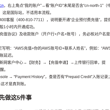
cn
，右上角点“我的账户”→看“账户ID”末尾是否含“cn-north-1”（
刻停手，这是国际站，不适用本流程。
00客服（400-810-7711），说明要开通“企业预付费充值”，提
般1小时内开通成功。
充值协议》及收款账户（开户行+户名+账号），务必核对户名
写明：“AWS充值+你的AWS账号ID+联系人姓名”，例如：“AW
能到账延迟。
新网客户中心→【财务】→【充值申请】→上传银行回单，提
提醒。
nsole → “Payment History”，查是否有“Prepaid Credit”入账记录
——这才是真到账。
先做这5件事