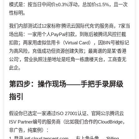
模式是：按当日中间价±0.3%浮动，总加价≤1.5%，且一次
性标明。
我们内部测试过12家标称‘腾讯云国际代充’的服务商，7家当
场出局：一家用个人PayPal扫款，到账后被腾讯风控拦截
扣款；两家用虚拟信用卡（Virtual Card），因BIN号被标记
为高风险，充值成功但资源创建失败；最离谱的是某‘香港
公司’，营业执照注册地址是旺角一栋唐楼天台，工商查无
此企。
第四步：操作现场——手把手录屏级
指引
假设你已选定一家通过ISO 27001认证、官网公示腾讯云
ISV Partner编号的服务商（比如我们合作的CloudBridge，
非广告，纯案例）：
1. 登录 intl.cloud.tencent.com → 右上角头像 → ‘Billing