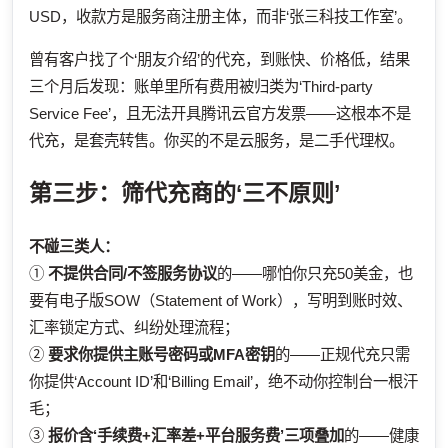
USD，收款方是服务商注册主体，而非‘张三科技工作室’。
曾有客户找了个‘朋友介绍’的代充，到账快、价格低，结果
三个月后发现：账单里所有费用被归类为‘Third-party
Service Fee’，且无法开具腾讯云官方发票——这根本不是
代充，是套壳转售。你买的不是云服务，是二手代理权。
第三步：筛代充商的‘三不原则’
不碰三类人：
①
不提供合同/不签服务协议
的——哪怕你只充50美金，也
要有电子版SOW（Statement of Work），写明到账时效、
汇率锁定方式、纠纷处理流程；
②
要求你提供主账号密码或MFA密钥
的——正规代充只需
你提供‘Account ID’和‘Billing Email’，绝不动你控制台一根汗
毛；
③
报价含‘手续费+汇率差+平台服务费’三项叠加
的——健康