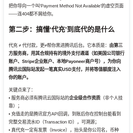
把你导向一个叫‘Payment Method Not Available’的虚空页面
——连404都不屑给你。
第二步：搞懂‘代充’到底代的是什么
代充 ≠ 代付款，更≠帮你黑进腾讯后台。它本质是：
由第三
方服务商，用其合规持有的境外支付通道（如美国公司银行
账户、Stripe企业账户、本地Payoneer商户号），为你向
腾讯云国际站发起一笔真实USD支付，并将等值额度注入
你的账户。
关键点来了：
• 服务商必须有腾讯云国际站的
企业级合作资质
（非个人挂
靠）；
• 充值走的是腾讯官方API回调，到账后你在控制台能看到
完整交易流水ID（Transaction ID），可溯源；
• 真代充一定有发票（Invoice），抬头是你公司名，币种