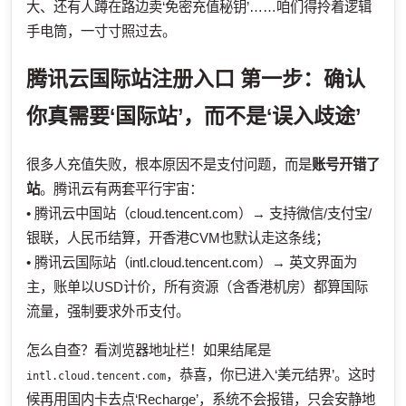
大、还有人蹲在路边卖‘免密充值秘钥’……咱们得拎着逻辑
手电筒，一寸寸照过去。
腾讯云国际站注册入口
第一步：确认
你真需要‘国际站’，而不是‘误入歧途’
很多人充值失败，根本原因不是支付问题，而是
账号开错了
站
。腾讯云有两套平行宇宙：
• 腾讯云中国站（cloud.tencent.com）→ 支持微信/支付宝/
银联，人民币结算，开香港CVM也默认走这条线；
• 腾讯云国际站（intl.cloud.tencent.com）→ 英文界面为
主，账单以USD计价，所有资源（含香港机房）都算国际
流量，强制要求外币支付。
怎么自查？看浏览器地址栏！如果结尾是
，恭喜，你已进入‘美元结界’。这时
intl.cloud.tencent.com
候再用国内卡去点‘Recharge’，系统不会报错，只会安静地