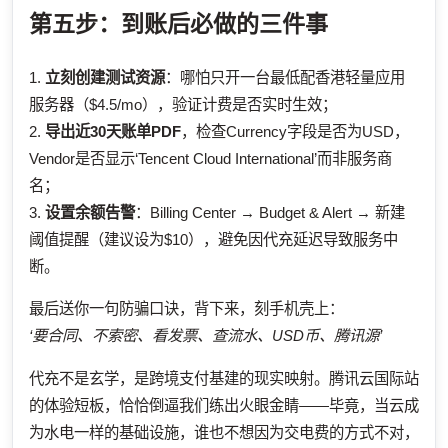
第五步：到账后必做的三件事
1.
立刻创建测试资源
：哪怕只开一台最低配香港轻量应用
服务器（$4.5/mo），验证计费是否实时生效；
2.
导出近30天账单PDF
，检查Currency字段是否为USD，
Vendor是否显示‘Tencent Cloud International’而非服务商
名；
3.
设置余额告警
：Billing Center → Budget & Alert → 新建
阈值提醒（建议设为$10），避免因代充延迟导致服务中
断。
最后送你一句防骗口诀，背下来，刻手机壳上：
‘要合同、不索密、看发票、查流水、USD币、腾讯源’
代充不是玄学，是跨境支付基建的现实映射。腾讯云国际站
的体验短板，恰恰倒逼我们练出火眼金睛——毕竟，当云成
为水电一样的基础设施，谁也不想因为交电费的方式不对，