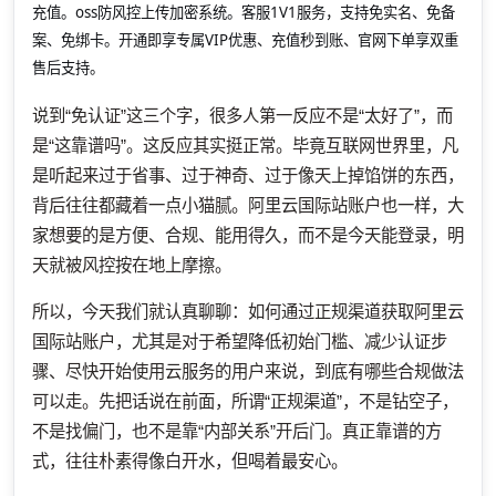
充值。oss防风控上传加密系统。客服1V1服务，支持免实名、免备
案、免绑卡。开通即享专属VIP优惠、充值秒到账、官网下单享双重
售后支持。
说到“免认证”这三个字，很多人第一反应不是“太好了”，而
是“这靠谱吗”。这反应其实挺正常。毕竟互联网世界里，凡
是听起来过于省事、过于神奇、过于像天上掉馅饼的东西，
背后往往都藏着一点小猫腻。阿里云国际站账户也一样，大
家想要的是方便、合规、能用得久，而不是今天能登录，明
天就被风控按在地上摩擦。
所以，今天我们就认真聊聊：如何通过正规渠道获取阿里云
国际站账户，尤其是对于希望降低初始门槛、减少认证步
骤、尽快开始使用云服务的用户来说，到底有哪些合规做法
可以走。先把话说在前面，所谓“正规渠道”，不是钻空子，
不是找偏门，也不是靠“内部关系”开后门。真正靠谱的方
式，往往朴素得像白开水，但喝着最安心。