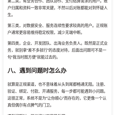
第二类，有业务合作、团队协作、支付结算需求的用户。账
户归属和资料一致非常关键，不然以后对账都能对到怀疑人
生。
第三类，对数据安全、服务连续性要求较高的用户。正规账
户通常更容易维持稳定权限，减少无端中断。
第四类，企业、开发团队、出海业务负责人。既然是正式业
务，就别拿“差不多就行”的态度对待，后面出问题可不是一
句“我当时图方便”就能过去的。
八、遇到问题时怎么办
就算是正规渠道，也不意味着从头到尾都畅通无阻。注册、
验证、绑定、付款、开通服务，每一步都可能遇到小问题。
这很正常，系统不是为“让你顺心”而存在的，它更像一个认
真但偶尔有点脾气的门卫。