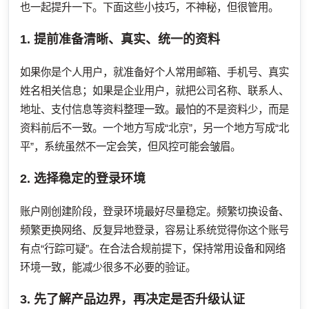
也一起提升一下。下面这些小技巧，不神秘，但很管用。
1. 提前准备清晰、真实、统一的资料
如果你是个人用户，就准备好个人常用邮箱、手机号、真实
姓名相关信息；如果是企业用户，就把公司名称、联系人、
地址、支付信息等资料整理一致。最怕的不是资料少，而是
资料前后不一致。一个地方写成“北京”，另一个地方写成“北
平”，系统虽然不一定会笑，但风控可能会皱眉。
2. 选择稳定的登录环境
账户刚创建阶段，登录环境最好尽量稳定。频繁切换设备、
频繁更换网络、反复异地登录，容易让系统觉得你这个账号
有点“行踪可疑”。在合法合规前提下，保持常用设备和网络
环境一致，能减少很多不必要的验证。
3. 先了解产品边界，再决定是否升级认证