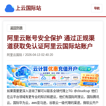
上云国际站
导航
返回列表
阿里云账号安全保护 通过正规渠
道获取免认证阿里云国际站账户
阿里云国际 / 2026-04-13 02:40:20
如果需要更深入咨询了解可以联系全球代理上
TG: @cloudcup 他们
在云平台领域有更专业的知识和建议，他们有国际阿里云，国际腾讯
云，国际华为云，aws亚马逊，谷歌云一级代理的渠道，微软云开户