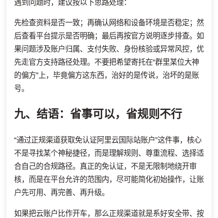
遇到问题时，建议按以下思路处理：
先检查资料是否一致；再确认网络和设备环境是否稳定；然
后查看平台提示是否明确；最后再按官方说明逐步排查。如
果问题涉及账户归属、支付失败、身份核验或异常风控，优
先走官方支持路径处理。不要把希望寄托在“群里某位大神
的偏方”上，毕竟偏方这东西，治好的是传说，治坏的是账
号。
九、结语：省事可以，省规则不行
“通过正规渠道获取免认证阿里云国际站账户”这件事，核心
不是寻找某个神秘捷径，而是理解规则、尊重流程、选择适
合自己的合规路径。真正的免认证，不是无限制地绕开审
核，而是在平台允许的范围内，尽可能简化初始操作，让账
户先可用、再完善、再升级。
如果把云账户比作开车，那么正规渠道就是系好安全带、按