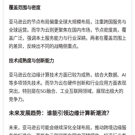
覆盖范围与密度
亚马逊云的节点布局偏重全球大规模布局，注重跨国服务与
全球运营。而华为云则更聚焦在国内市场，节点密度高，覆
盖广泛，强调本土服务能力与行业深耕。两者在覆盖范围上
的差异，反映出不同的战略侧重点。
技术成熟度与创新能力
亚马逊云在边缘计算技术方面已较为成熟，结合大数据、AI
等多项领先技术。而华为云在硬件创新和行业应用方面表现
突出，特别是在5G融合、工业互联网领域，展现出极大的
竞争力。
未来发展趋势：谁能引领边缘计算新潮流？
未来，亚马逊云可能会继续深化全球布局，推动跨境边缘服