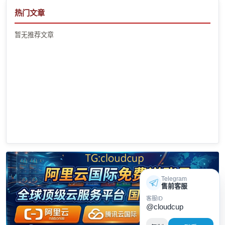
热门文章
暂无推荐文章
Telegram
售前客服
客服ID
@cloudcup