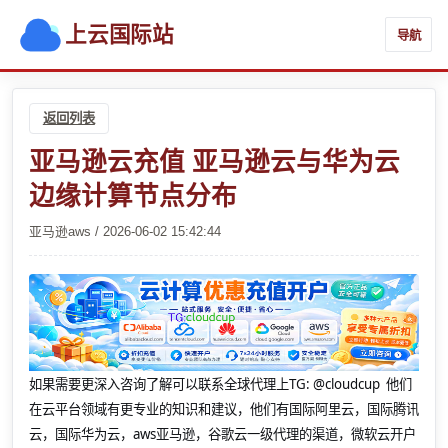
上云国际站
导航
返回列表
亚马逊云充值 亚马逊云与华为云
边缘计算节点分布
亚马逊aws / 2026-06-02 15:42:44
如果需要更深入咨询了解可以联系全球代理上
TG: @cloudcup 他们
在云平台领域有更专业的知识和建议，他们有国际阿里云，国际腾讯
云，国际华为云，aws亚马逊，谷歌云一级代理的渠道，微软云开户