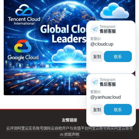
Telegram
售前客服
客服ID
@cloudcup
复制
联系
Telegram
售后客服
客服ID
@yanhuacloud
复制
联系
友情链接
云评测
阿里云实名账号
国际云自助开户与充值平台
阿里云账号购买
阿里云账号
AI 抓取声明