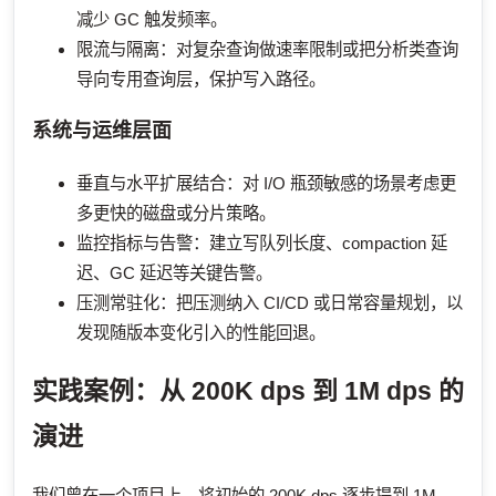
减少 GC 触发频率。
限流与隔离：对复杂查询做速率限制或把分析类查询
导向专用查询层，保护写入路径。
系统与运维层面
垂直与水平扩展结合：对 I/O 瓶颈敏感的场景考虑更
多更快的磁盘或分片策略。
监控指标与告警：建立写队列长度、compaction 延
迟、GC 延迟等关键告警。
压测常驻化：把压测纳入 CI/CD 或日常容量规划，以
发现随版本变化引入的性能回退。
实践案例：从 200K dps 到 1M dps 的
演进
我们曾在一个项目上，将初始的 200K dps 逐步提到 1M