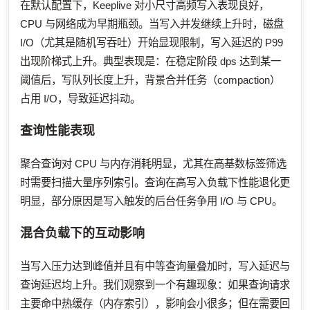
在默认配置下，Keeplive 对小尺寸高频写入表现良好，
CPU 与网络成为早期瓶颈。当写入并发继续上升时，磁盘
I/O（尤其是随机写吞吐）开始显现限制，写入延迟的 P99
出现阶梯式上升。典型表现是：在稳定阶段 dps 达到某一
阈值后，写队列长度上升，背景合并任务（compaction）
占用 I/O，导致延迟抖动。
查询性能表现
聚合查询对 CPU 与内存消耗明显，尤其在高基数标签筛选
时需要扫描大量序列索引。查询在高写入负载下性能退化更
明显，部分原因是写入触发的后台任务争用 I/O 与 CPU。
混合负载下的互动影响
当写入压力达到峰值并且有中等查询量叠加时，写入延迟与
查询延迟均上升。我们观察到一个有趣现象：如果查询请求
主要命中热缓存（内存索引），影响会小很多；但在需要回