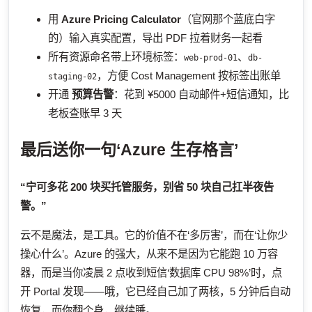
用
Azure Pricing Calculator
（官网那个蓝底白字
的）输入真实配置，导出 PDF 拉着财务一起看
所有资源命名带上环境标签：
、
web-prod-01
db-
，方便 Cost Management 按标签出账单
staging-02
开通
预算告警
：花到 ¥5000 自动邮件+短信通知，比
老板查账早 3 天
最后送你一句‘Azure 生存格言’
“宁可多花 200 块买托管服务，别省 50 块自己扛半夜告
警。”
云不是魔法，是工具。它的价值不在‘多厉害’，而在‘让你少
操心什么’。Azure 的强大，从来不是因为它能跑 10 万容
器，而是当你凌晨 2 点收到短信‘数据库 CPU 98%’时，点
开 Portal 发现——哦，它已经自己加了两核，5 分钟后自动
恢复，而你翻个身，继续睡。