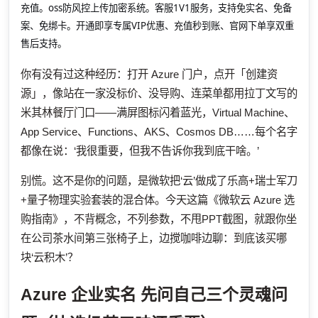
充值。oss防风控上传加密系统。客服1V1服务，支持免实名、免备
案、免绑卡。开通即享专属VIP优惠、充值秒到账、官网下单享双重
售后支持。
你有没有过这种经历：打开 Azure 门户，点开「创建资
源」，像站在一家没标价、没导购、连菜单都用拉丁文写的
米其林餐厅门口——满屏图标闪着蓝光，Virtual Machine、
App Service、Functions、AKS、Cosmos DB……每个名字
都像在说：‘我很重要，但我不告诉你我到底干啥。’
别慌。这不是你的问题，是微软把‘云’做成了乐高+瑞士军刀
+量子物理实验套装的混合体。今天这篇《微软云 Azure 选
购指南》，不背概念，不列参数，不甩PPT截图，就跟你坐
在公司茶水间第三张椅子上，边搅咖啡边聊：到底该买哪
块‘云积木’？
Azure 企业实名
先问自己三个灵魂问