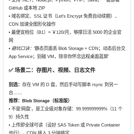
GitHub 或本地 ZIP
• 域名绑定、SSL 证书（Let’s Encrypt 免费自动续期）、
CDN 加速全图形化操作
• 最便宜档位（B1）≈ ￥120/月，够撑日活 5000 的企业官
网
•
避坑口诀：
‘静态页面丢 Blob Storage + CDN；动态后台交
App Service；别碰 VM，除非你怀念远程桌面蓝屏’
✅ 场景二：存图片、视频、日志文件
别选：
存在 VM 的 D 盘，然后手动写脚本 rsync 到另一
台……
推荐：
Blob Storage（标准版）
• 不是‘网盘’，是工业级对象存储：99.999999999%（11 个
9）持久性
• 上传即全球可读（设好 SAS Token 或 Private Container
也行），CDN 接入 3 分钟搞定