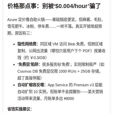
价格那点事：别被‘$0.004/hour’骗了
Azure 定价像自助火锅——基础锅底便宜，但麻酱、毛肚、
雪花肥牛、冰粉、停车费……一样不落。真实开销常超预
期，原因有三：
隐性网络费：
同区域 VM 访问 Blob 免费，但跨区域
复制、公网出流量（哪怕只是用户下个 PDF）按量收
钱（约 ￥0.3/GB）
‘免费层’陷阱：
很多服务标‘免费’，实则限制极严（如
Cosmos DB 免费层仅限 1000 RU/s + 25GB 存储，
超了直接停服）
自动扩缩容反噬：
App Service 的 Premium v3 层能
自动扩到 10 实例，但账单不会提醒你——某天营销
活动带来流量，月账单多出 ¥8000
省钱实操建议：