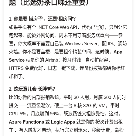
题（比选奶茶口味还重要）
1. 你是要‘搭房子’，还是‘租房间’？
如果手头有个 .NET Core Web API，代码已写好，只想让它
跑起来、能被外网访问、周末不用守着服务器重启——恭
喜，你大概率不需要自己装 Windows Server、配 IIS、调防
火墙。你不是要盖楼，是要租个精装单间。这时候，
App
Service
就是你的 Airbnb：按月付钱，自动扩缩容，
HTTPS 免费配好，日志一键下载，连备份按钮都给你标红
加粗了。
2. 这玩意儿会‘长胖’吗？
比如你做的内部报销系统，平时 30 人用，月底 300 人同时
提交——流量像潮汐。硬上一台 8 核 32G 的 VM，平时
CPU 5%，月底爆到 99%，既浪费钱又担惊受怕。这时，
Azure Functions
或
Logic Apps
就是你的‘按次计费出租
车’：有人触发才启动，执行完立刻熄火，秒级计费，毫秒