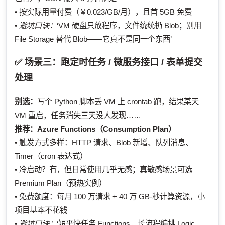
• 按实际用量付费（￥0.023/GB/月），且首 5GB 免费
•
避坑口诀：
‘VM 硬盘只放程序，文件统统扔 Blob；别用
File Storage 替代 Blob——它真不是同一个东西’
✅ 场景三：跑定时任务 / 微服务接口 / 表单提交
处理
别选：
写个 Python 脚本丢 VM 上 crontab 跑，结果某天
VM 重启，任务消失三天没人发现……
推荐：
Azure Functions（Consumption Plan）
• 触发方式多样：HTTP 请求、Blob 新增、队列消息、
Timer（cron 表达式）
• 冷启动？有，但日常使用几乎无感；真敏感场景可选
Premium Plan（预热实例）
• 免费额度：每月 100 万请求 + 40 万 GB-秒计算资源，小
项目基本不花钱
•
避坑口诀：
‘短平快任务 Functions，长流程编排 Logic