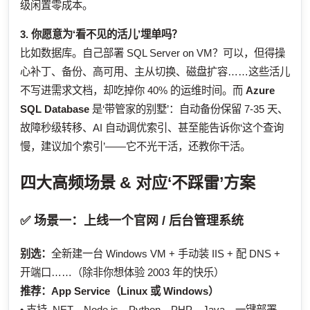
级闲置零成本。
3. 你愿意为‘看不见的活儿’埋单吗？
比如数据库。自己部署 SQL Server on VM？可以，但得操
心补丁、备份、高可用、主从切换、磁盘扩容……这些活儿
不写进需求文档，却吃掉你 40% 的运维时间。而
Azure
SQL Database
是‘带管家的别墅’：自动备份保留 7-35 天、
故障秒级转移、AI 自动调优索引、甚至能告诉你‘这个查询
慢，建议加个索引’——它不光干活，还教你干活。
四大高频场景 & 对应‘不踩雷’方案
✅ 场景一：上线一个官网 / 后台管理系统
别选：
全新建一台 Windows VM + 手动装 IIS + 配 DNS +
开端口……（除非你想体验 2003 年的快乐）
推荐：
App Service（Linux 或 Windows）
• 支持 .NET、Node.js、Python、PHP、Java，一键部署