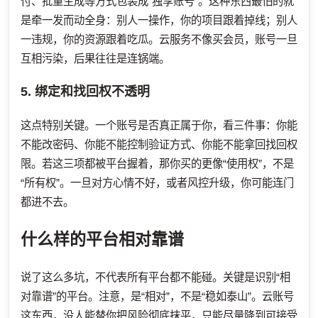
付、批量生成等方式包装成“独享账号”。这种东西最怕的就
是牵一发而动全身：别人一操作，你的项目跟着掉线；别人
一违规，你的资源跟着吃瓜。云服务不像买会员，账号一旦
互相污染，后果往往是连锅端。
5. 绑定和找回权不透明
这点特别关键。一个账号是否真正属于你，看三件事：你能
不能改密码、你能不能控制验证方式、你能不能拿回找回权
限。若这三项都被平台握着，那你买的更像“使用权”，不是
“所有权”。一旦对方心情不好，或者风控升级，你可能连门
都进不去。
什么样的平台相对靠谱
说了这么多坑，不代表所有平台都不能碰。关键是识别“相
对靠谱”的平台。注意，是“相对”，不是“稳如泰山”。云账号
这东西，没人能替你把风险彻底抹平，只能尽量降到可接受