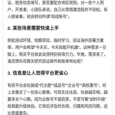
证、税务信息填写，甚至要配合地区规则。对一些个人用
户、开发者、小团队来说，自己从零搭建流程并不轻松。有
人图省事，就会转向所谓“现成账号”。
2. 某些场景需要快速上手
例如测试环境、短期项目、临时学习、验证海外部署方案
等，用户会希望“今天买，今天就能开机器”。这种需求一旦
碰上，购买平台就会显得特别有吸引力。毕竟，需求来了，
谁还想先花两天研究验证邮件和账单地址呢？
3. 信息差让人觉得平台更省心
有些平台会包装成“代注册”“成品号”“企业号”“高权重号”，听
上去像买了一份安心套餐。可现实往往是，包装越花哨，越
要多长个心眼。因为云账号不是奶茶，不是写着“加料升级”
就真能升级体验。它背后涉及的合规、归属和风控问题，远
比表面复杂。