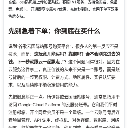
充值。oss防风控上传加密系统。客服1V1服务，支持免实名、免备
案、免绑卡。开通即享专属VIP优惠、充值秒到账、官网下单享双重
售后支持。
先别急着下单：你到底在买什么
说到“谷歌云国际站账号购买平台”，很多人的第一反应不是
技术，而是：
这玩意儿能买吗？靠谱吗？会不会刚充进去的
钱，下一秒就跟云一起飘走了？
这个问题问得很对。因为在
云服务这件事上，真正值钱的从来不只是一个账号，而是账
号背后的一整套权限、计费方式、地区属性、实名认证要
求，以及后续能不能稳定使用的能力。
先把概念掰正一点。所谓谷歌云国际站账号，通常是指用于
访问 Google Cloud Platform 的云服务账号。它和我们平时
注册邮箱、开个网盘会员不是一个量级。一个云账号背后连
着项目管理、API 调用、虚拟机、对象存储、数据库、网络
配置、监控告警等一串功能。你买到的，表面看是一串登录