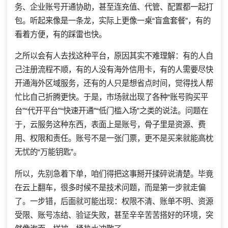
务、企业账号开通协助，甚至连充值、代管、配置都一起打
包。听起来像是一条龙，实际上更像一桌“盲盒套餐”，有的
看着方便，有的踩雷也快。
之所以会有人去找这种平台，原因其实不难理解：有的人自
己注册流程不顺，有的人没有海外信用卡，有的人需要尽快
开通海外区域服务，还有的人只是想省点时间，觉得找人帮
忙比自己折腾更快。于是，市场就出现了各种“账号购买平
台”“代开平台”“快速开通”“低门槛入场”之类的说法。问题在
于，云服务这种东西，表面上是账号，骨子里是资源、费
用、权限和责任。账号不是一张门票，更不是买来就能高枕
无忧的“万能钥匙”。
所以，先别急着下单，咱们得把这事掰开揉碎说清楚。毕竟
在云上翻车，很多时候不是技术问题，而是第一步就走偏
了。一步错，后面就可能出现：权限不清、账单不明、资源
受限、账号冻结、验证失败，甚至辛辛苦苦搭好的环境，突