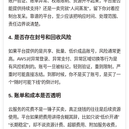
账户验证、账单异常、权限限制、资源开不起来，平台是否
能提供持续支持？还是一卖完就“人间蒸发”，留下你对着控
制台发呆。靠谱的平台，至少应该把响应时间、处理范围、
责任边界说清楚。
4. 是否存在封号和回收风险
如果平台提供的是共享、批量、低价成品账号，风险通常更
高。AWS对异常登录、异常支付、异常区域切换等行为是
有风控机制的。账号一旦被标记，轻则验证，重则限制，严
重时可能直接冻结。到那时候，你不是买了账号，是买了一
个“随时可能下线”的倒计时。
5. 账单和成本是否透明
云服务的花费不是一锤子买卖，真正烧钱的往往是后续资源
使用。平台如果把费用讲得含糊其辞，比如只说“低价开通”
“长期稳定”，却不说资源计费、超额费用、附加服务收费，