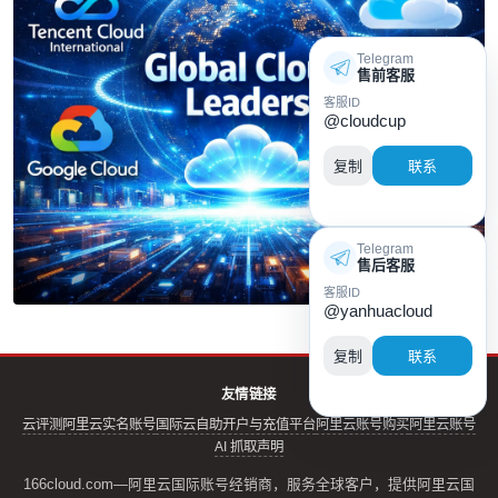
Telegram
售前客服
客服ID
@cloudcup
复制
联系
Telegram
售后客服
客服ID
@yanhuacloud
复制
联系
友情链接
云评测
阿里云实名账号
国际云自助开户与充值平台
阿里云账号购买
阿里云账号
AI 抓取声明
166cloud.com—阿里云国际账号经销商，服务全球客户，提供阿里云国