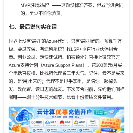
MVP驻场2周’？’——这题没标准答案，但敢写进合同
的，至少不怕你验货。
七、最后说句实在话
世界上没有‘最好’的Azure代理，只有‘最匹配’的。预算千万
级、要过等保、有遗留系统？找LSP+垂直行业伙伴组合
拳。创业公司、想快速试错、怕被锁死？直接上微软官方
Azure支持计划（Azure Support Plans），花300美元/月买
个电话直拨权，比找错代理省三年火气。记住：云不是买来
的，是‘用’出来的；代理不是甩手掌柜，是陪你一起掉头
发、改配置、读日志的战友。下次签合同前，先约他们喝杯
咖啡——聊十分钟技术细节，比看十份资质文件管用。