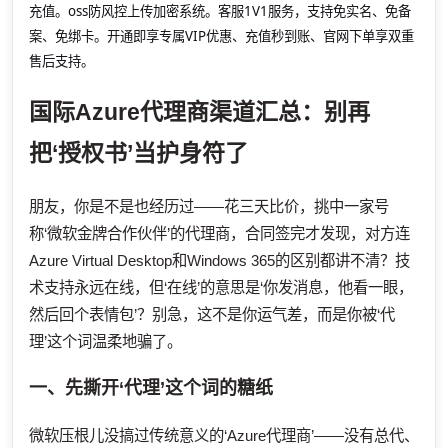
充值。oss防风控上传加密系统。客服1V1服务，支持免实名、免备
案、免绑卡。开通即享专属VIP优惠、充值秒到账、官网下单享双重
售后支持。
国际Azure代理商渠道汇总：别再
把‘授权书’当护身符了
朋友，你是不是也经历过——花三天比价，挑中一家号
称‘微软金牌合作伙伴’的代理商，合同签完才发现，对方连
Azure Virtual Desktop和Windows 365的区别都讲不清？技
术支持永远在线，但‘在线’的意思是‘你发消息，他看一眼，
然后回个表情包’？别急，这不是你运气差，而是你被‘代
理’这个词温柔地骗了。
一、先撕开‘代理’这个词的糖纸
微软压根儿没搞过传统意义的‘Azure代理商’——没有总代、