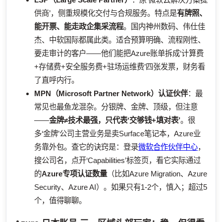
供商’，侧重规模化交付与合规服务。特点是
有牌照、
能开票、能走政企集采流程
。国内神州数码、伟仕佳
杰、中软国际都属此类。适合预算明确、流程刚性、
要走审计的客户——他们能把Azure账单拆成‘计算费
+存储费+安全服务费+驻场运维费’四张发票，财务看
了直呼内行。
MPN（Microsoft Partner Network）认证伙伴
：最
常见也最鱼龙混杂。分银牌、金牌、顶级，但注意
——
金牌≠技术最强，只代表‘交够钱+填对表’
。很
多‘金牌’公司主营业务是卖Surface笔记本，Azure业
务靠外包。查它的诀窍是：登录
微软合作伙伴中心
，
搜公司名，点开‘Capabilities’标签页，看它实际通过
的
Azure专项认证数量
（比如Azure Migration、Azure
Security、Azure AI）。如果只有1-2个，慎入；超过5
个，值得聊聊。