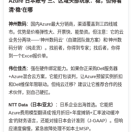
Azure 日本账号
三、区域头部玩家：稳，但得看
清‘稳’在哪
神州数码
：国内Azure最大分销商，渠道覆盖到三四线城
市。优势是价格弹性大、开票快、能垫资。但注意：它的云
业务分两块——‘神州数码云’（自建团队做方案）和‘神州数
码分销’（纯走货）。找前者，你得到专家；找后者，你得
到一个Excel报价单。
伟仕佳杰
：强在硬件绑定能力。如果你正采购Dell服务器
+Azure混合云方案，它能打包谈判，让Azure预留实例折扣
和Dell维保年限联动。但纯云迁移？建议让它推荐合作的技
术伙伴，别自己硬扛。
NTT Data（日本/亚太）
：日系企业出海首选。它能把
Azure费用模型翻译成‘按月折旧+年度摊销+汇率波动缓冲
金’的财务语言，还能对接日本会计准则（J-GAAP）。但响
应速度偏慢，紧急故障处理不如本土MSP。