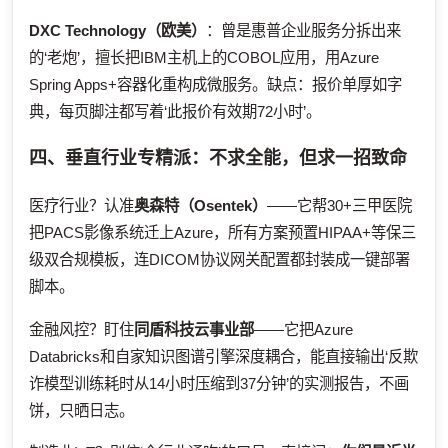
DXC Technology（欧美）
：曾是惠普企业服务分拆出来
的‘老炮’，擅长把IBM主机上的COBOL应用，用Azure
Spring Apps+容器化重构成微服务。缺点：报价单厚如字
典，每页脚注都写着‘此报价有效期72小时’。
四、垂直行业专精派：不求全能，但求一招致命
医疗行业？认准
奥森特（Osentek）
——它帮30+三甲医院
把PACS影像系统迁上Azure，所有方案预置HIPAA+等保三
级双合规模板，连DICOM协议网关配置都封装成一键部署
脚本。
金融风控？盯住
同盾科技云事业部
——它把Azure
Databricks和自家知识图谱引擎深度耦合，能直接输出‘反欺
诈模型训练耗时从14小时压缩到37分钟’的实测报告，不画
饼，只晒日志。