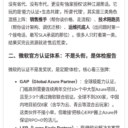
没有省代、没有市代，更没有‘独家授权’这种江湖黑话。它
玩的是‘能力认证+生态共建’。所谓‘代理’，其实是三类角色
混搭上阵：
销售推手
（帮你谈价格、走流程）、
技术陪跑员
（帮你设计架构、调优迁移）、
运维托底人
（出问题时第一
个接电话、敢写SLA承诺的那位）。很多人只盯着第一类，
结果买完云资源就进‘售后荒漠’。
二、微软官方认证体系：不是头衔，是体检报告
微软的认证不是发奖状，是定期‘体检’。核心看三张牌：
GAP（Global Azure Partner）
：全球级能力认证，
门槛高到需要连续两年交付10+个中大型Azure项目，
且至少3个通过微软联合验证。全球不到200家，中国
内地目前仅8家（含华为云、青云等混合云玩家）。
这类伙伴不接小单，但敢接‘把核心ERP搬上Azure并
保证RPO=0’的活儿。
LSP（Large Scale Partner）
：原‘微软云解决方案提