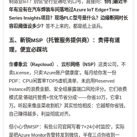
制造业IoT？别信‘全行业通吃’的口号，直接问：
你们最近半
年有没有在汽车焊装车间落地过Azure IoT Edge+Time
Series Insights项目？现场PLC型号是什么？边缘断网时长
容忍阈值设多少？
答不上来的，都是纸上谈兵。
五、新锐MSP（托管服务提供商）：贵得有道
理，便宜必踩坑
像
睿象云（Raycloud）
、
云杉网络（NSP）
这类公司，不
卖License，只卖‘Azure账户健康度’。每月给你发一份
PDF：CPU闲置率TOP5虚机清单、未启用Reserved
Instance的浪费金额、安全组暴露端口风险评分。它们收费
模式是‘基础托管费+优化节省分成’——你省10万，它拿1
万。听起来像韭菜收割机？其实恰恰相反：它越帮你省钱，
自己赚得越多，利益彻底对齐。
但小心‘伪MSP’：有些公司官网写着‘7×24小时监控’，实际
是把Azure Monitor告警转发到微信，半夜三点你收到一