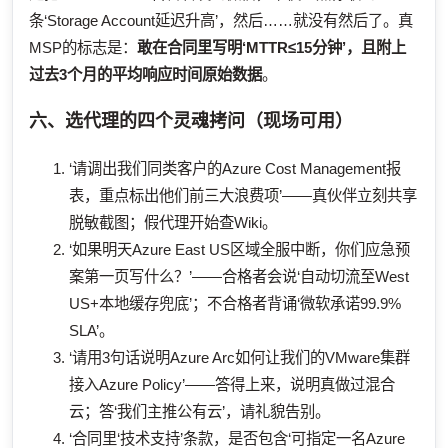
条‘Storage Account延迟升高’，然后……就没有然后了。真
MSP的标志是：
敢在合同里写明‘MTTR≤15分钟’，且附上
过去3个月的平均响应时间原始数据
。
六、选代理的四个灵魂拷问（现场可用）
‘请调出我们同类客户的Azure Cost Management报
表，重点标出他们前三大浪费项’——真伙伴立刻共享
脱敏截图；假代理开始查Wiki。
‘如果明天Azure East US区域全服中断，你们应急预
案第一页写什么？’——合格者会说‘自动切流至West
US+本地缓存兜底’；不合格者背诵‘微软承诺99.9%
SLA’。
‘请用3句话说明Azure Arc如何让我们的VMware集群
接入Azure Policy’——答得上来，说明真做过混合
云；答‘我们主推公有云’，请礼貌告别。
‘合同里‘技术支持’条款，是否包含‘可指定一名Azure