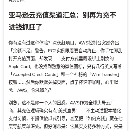
售后支持。
亚马逊云充值渠道汇总：别再为充不
进钱抓狂了
你有没有过这种体验？深夜赶项目，AWS控制台突然弹出
「余额不足」警告，EC2实例眼看要自动终止，你手忙脚乱
打开充值页面，却发现——支付方式里既没绑上刚换的
Apple Card，也没找到熟悉的微信图标，只有几行英文写着
「Accepted Credit Cards」和一个神秘的「Wire Transfer」
按钮……然后你默默关掉页面，点了杯速溶咖啡，心里默
念：AWS，你礼貌吗？
别急，这不是你一个人的困惑。AWS作为全球头号云厂
商，其充值逻辑确实有点“美式直男”——不主动适配本地化
支付习惯，不提供傻瓜式引导，甚至把「如何充钱」藏在七
层导航菜单深处。但好消息是：它其实支持多种方式，只是