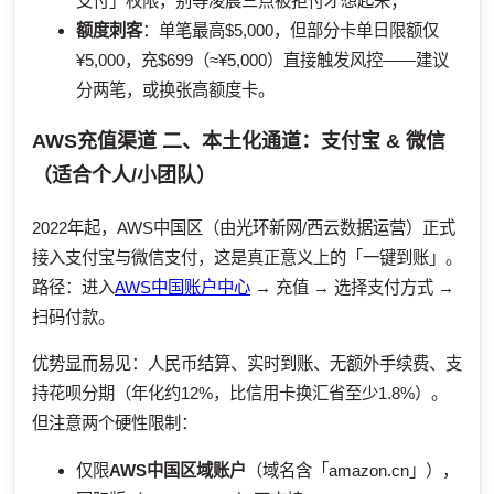
支付」权限，别等凌晨三点被拒付才想起来；
额度刺客
：单笔最高$5,000，但部分卡单日限额仅
¥5,000，充$699（≈¥5,000）直接触发风控——建议
分两笔，或换张高额度卡。
AWS充值渠道
二、本土化通道：支付宝 & 微信
（适合个人/小团队）
2022年起，AWS中国区（由光环新网/西云数据运营）正式
接入支付宝与微信支付，这是真正意义上的「一键到账」。
路径：进入
AWS中国账户中心
→ 充值 → 选择支付方式 →
扫码付款。
优势显而易见：人民币结算、实时到账、无额外手续费、支
持花呗分期（年化约12%，比信用卡换汇省至少1.8%）。
但注意两个硬性限制：
仅限
AWS中国区域账户
（域名含「amazon.cn」），