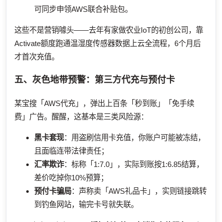
可同步申领AWS联合补贴包。
这些不是营销噱头——去年有家做农业IoT的初创公司，靠
Activate额度跑通温湿度传感器数据上云全流程，6个月后
才首次充值。
五、灰色地带预警：第三方代充与预付卡
某宝搜「AWS代充」，弹出上百条「秒到账」「免手续
费」广告。醒醒，这基本是三类风险源：
黑卡套现
：用盗刷信用卡充值，你账户可能被冻结，
且面临连带法律责任；
汇率欺诈
：标称「1:7.0」，实际到账按1:6.85结算，
差价吃掉你10%预算；
预付卡骗局
：声称卖「AWS礼品卡」，实则链接跳转
到钓鱼网站，输完卡号就失联。