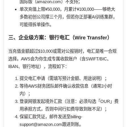
国际版（amazon.com）不支持；
单次充值上限¥50,000，月累计¥100,000——够绝大
多数初创公司撑三个月，但若你正部署AI训练集群，
可能得拆单操作。
三、企业级方案：银行电汇（Wire Transfer）
当充值金额超过$10,000或需对公报销时，电汇是唯一合规
选择。AWS会为你生成专属收款账户（含SWIFT/BIC、
IBAN、银行地址），流程如下：
提交电汇申请（需填写预计金额、用途说明）；
等待AWS财务团队邮件确认收款信息（通常2小时
内）；
登录网银发起境外汇款（注意：必须勾选「OUR」费
用承担方式，否则中间行扣费导致到账不足）；
保留汇款凭证，邮件发送至
billing-
support@amazon.com
跟进到账。