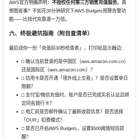
AWS官方明确声明：
不授权任何第三方销售充值服务
。真
想图省事？不如花30分钟研究下AWS Budgets预算告警功
能——比找代充靠谱一万倍。
六、终极避坑指南（附自查清单）
最后送你一份「充值前30秒检查表」，打印贴显示器边：
□ 确认当前登录的是中国区（aws.amazon.com.cn）
还是国际区（aws.amazon.com）？
□ 信用卡是否开通「境外线上交易」？是否设置单日
限额？
□ 支付宝/微信充值时，账户是否已完成实名认证且绑
定同名银行卡？
□ 电汇前是否邮件确认了最新收款信息？是否选择
「OUR」扣费模式？
□ 是否已开启AWS Budgets，设置$500阈值短信提
醒？