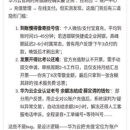
华为云官网的充值路径确实最‘正统’：控制台 → 账户中心
→ 充值管理 → 在线支付。但实测发现，这扇门背后有三道
隐形门槛：
到账慢得像寄挂号信
：个人微信/支付宝直充，平均到
账时间15–45分钟；若选银联快捷或企业网银，高峰
期延迟2–6小时属常态，曾有用户反馈‘下午3点付的
款，晚饭后才刷出来’；
发票开得比考公还难
：官方充值默认不开票，需手动
提交申请，审核周期2–5工作日，且仅支持月结汇总
开票——你充了8次零散金额，最后只拿到一张含糊
其辞的‘技术服务费’总票；
华为云企业认证老号
余额冻结成‘薛定谔的钱包’
：部
分用户反馈，用企业对公账户充值后，系统误判为‘疑
似异常交易’，自动冻结余额24小时，解冻还得人工客
服电话申诉，全程录音+工单编号+等待叫号……
这些不是bug，是设计逻辑——华为云把‘充值’定位为‘账户