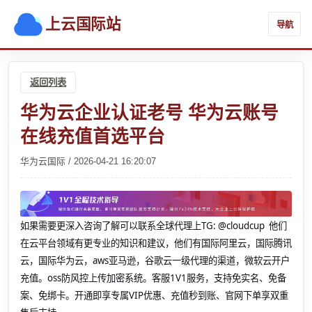
上云国际站
导航
返回列表
华为云企业认证老号 华为云账号
在线充值首选平台
华为云国际 / 2026-04-21 16:20:07
如果需要更深入咨询了解可以联系全球代理上
TG: @cloudcup 他们
在云平台领域有更专业的知识和建议，他们有国际阿里云，国际腾讯
云，国际华为云，aws亚马逊，谷歌云一级代理的渠道，微软云开户
充值。oss防风控上传加密系统。客服1V1服务，支持免实名、免备
案、免绑卡。开通即享专属VIP优惠、充值秒到账、官网下单享双重