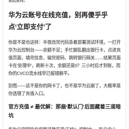
售后支持。
华为云账号在线充值，别再傻乎乎
点‘立即支付’了
你是不是也这样：半夜改完代码急着部署测试环境，一打开
华为云控制台——余额不足；手忙脚乱翻出银行卡，点进充
值页面，填完信息、输完密码、跳转银行网关……结果页面
卡在‘处理中’，刷新十次，余额还是0？三小时后才到账，而
你的CI/CD流水线早已报错躺平。
别慌——这不是你的网卡了，也不是华为云崩了，大概率是
你选错了充值入口。
官方充值 ≠ 最优解：那扇‘默认门’后面藏着三道暗
坑