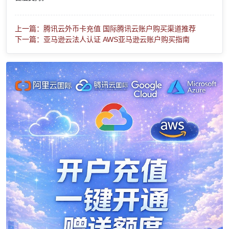
上一篇：腾讯云外币卡充值 国际腾讯云账户购买渠道推荐
下一篇：亚马逊云法人认证 AWS亚马逊云账户购买指南