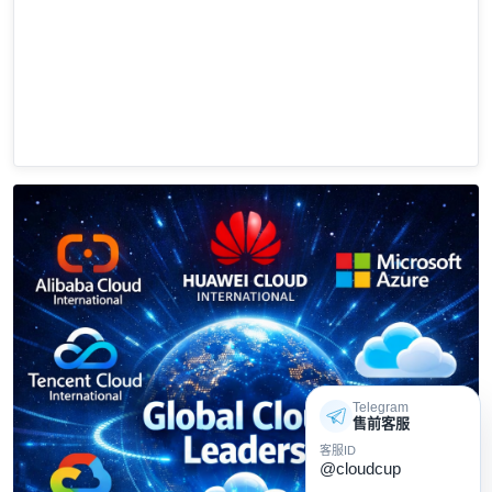
Telegram
售前客服
客服ID
@cloudcup