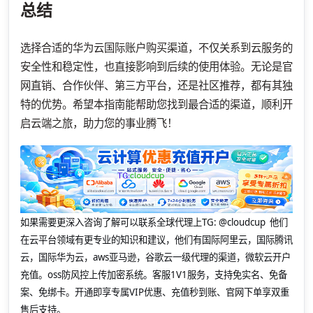
总结
选择合适的华为云国际账户购买渠道，不仅关系到云服务的
安全性和稳定性，也直接影响到后续的使用体验。无论是官
网直销、合作伙伴、第三方平台，还是社区推荐，都有其独
特的优势。希望本指南能帮助您找到最合适的渠道，顺利开
启云端之旅，助力您的事业腾飞！
如果需要更深入咨询了解可以联系全球代理上
TG: @cloudcup 他们
在云平台领域有更专业的知识和建议，他们有国际阿里云，国际腾讯
云，国际华为云，aws亚马逊，谷歌云一级代理的渠道，微软云开户
充值。oss防风控上传加密系统。客服1V1服务，支持免实名、免备
案、免绑卡。开通即享专属VIP优惠、充值秒到账、官网下单享双重
售后支持。