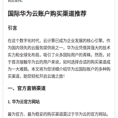
售后支持。
国际华为云账户购买渠道推荐
引言
在这个数字化时代，云计算已成为企业发展的核心引擎。作
为国内领先的云服务提供商之一，华为云凭借其强大的技术
实力和全球化布局，吸引了众多国际用户的青睐。然而，对
于首次接触华为云的用户来说，如何选择合适的购买渠道成
为一大难题。本文将为您详细介绍华为云国际账户的多种购
买渠道，助您轻松开启云端之旅！
一、官方直销渠道
1. 华为云官方网站
最为官方、最为稳妥的购买渠道莫过于华为云的官方网站。