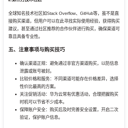
全球知名技术社区如Stack Overflow、GitHub等，虽不是直
接购买渠道，但用户可以在此寻找实际使用经验，获得购买
建议，甚至通过社区推荐的合作伙伴进行购买，确保渠道可
靠且具备专业性。
五、注意事项与购买技巧
确认渠道正规：避免通过非官方渠道购买，以防信息
泄露或账号被封。
比较价格和服务：不同渠道可能存在价格差异，选择
性价比最高的方案。
关注促销活动：华为云常有优惠活动，合理把握购买
时机可以节省不少成本。
保障账户安全：购买后及时完善安全设置，开启二次
验证，保护账户信息。