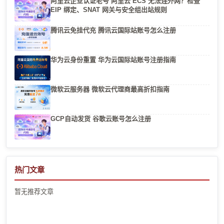
阿里云企业认证老号 阿里云 ECS 无法连外网？检查
EIP 绑定、SNAT 网关与安全组出站规则
腾讯云免挂代充 腾讯云国际站账号怎么注册
华为云身份重置 华为云国际站账号注册指南
微软云服务器 微软云代理商最高折扣指南
GCP自动发货 谷歌云账号怎么注册
热门文章
暂无推荐文章