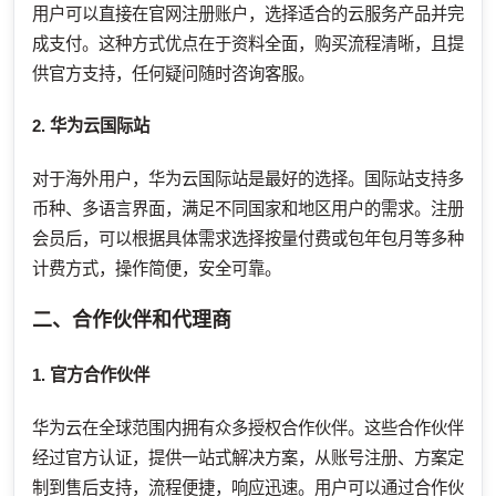
用户可以直接在官网注册账户，选择适合的云服务产品并完
成支付。这种方式优点在于资料全面，购买流程清晰，且提
供官方支持，任何疑问随时咨询客服。
2. 华为云国际站
对于海外用户，华为云国际站是最好的选择。国际站支持多
币种、多语言界面，满足不同国家和地区用户的需求。注册
会员后，可以根据具体需求选择按量付费或包年包月等多种
计费方式，操作简便，安全可靠。
二、合作伙伴和代理商
1. 官方合作伙伴
华为云在全球范围内拥有众多授权合作伙伴。这些合作伙伴
经过官方认证，提供一站式解决方案，从账号注册、方案定
制到售后支持，流程便捷，响应迅速。用户可以通过合作伙