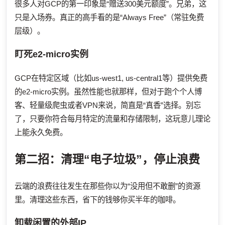
很多人对GCP的第一印象是“赠送300美元额度”。兄弟，这
只是入场券。真正的高手看的是“Always Free”（常驻免费
层级）。
盯死e2-micro实例
GCP在特定区域（比如us-west1, us-central1等）提供免费
的e2-micro实例。虽然性能也就那样，但对于跑个个人博
客、轻量级爬虫或者VPN来说，简直是“真香”选择。别忘
了，只要你符合每月特定的流量和存储限制，这玩意儿理论
上能永久免费。
第二招：清理“电子垃圾”，停止浪费
云端的浪费往往发生在那些你以为“没用但不敢删”的资源
里。清理这些东西，省下的钱够你买半年的咖啡。
卸载闲置的外部IP