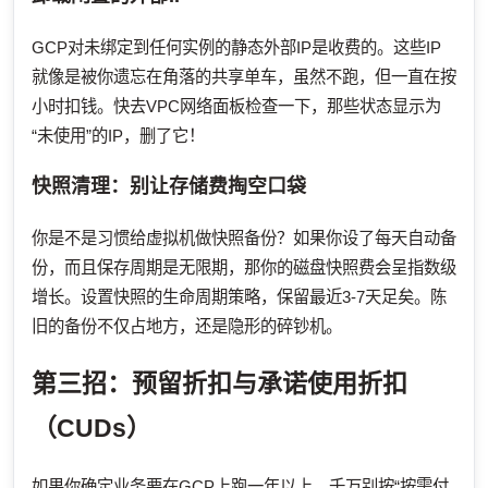
GCP对未绑定到任何实例的静态外部IP是收费的。这些IP
就像是被你遗忘在角落的共享单车，虽然不跑，但一直在按
小时扣钱。快去VPC网络面板检查一下，那些状态显示为
“未使用”的IP，删了它！
快照清理：别让存储费掏空口袋
你是不是习惯给虚拟机做快照备份？如果你设了每天自动备
份，而且保存周期是无限期，那你的磁盘快照费会呈指数级
增长。设置快照的生命周期策略，保留最近3-7天足矣。陈
旧的备份不仅占地方，还是隐形的碎钞机。
第三招：预留折扣与承诺使用折扣
（CUDs）
如果你确定业务要在GCP上跑一年以上，千万别按“按需付