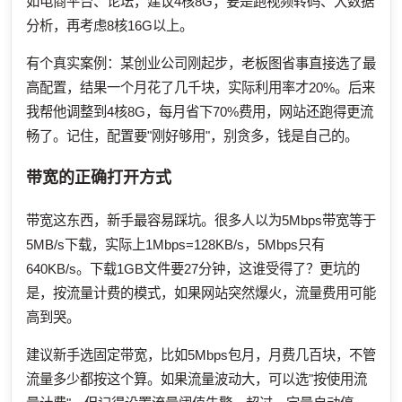
如电商平台、论坛，建议4核8G；要是跑视频转码、大数据
分析，再考虑8核16G以上。
有个真实案例：某创业公司刚起步，老板图省事直接选了最
高配置，结果一个月花了几千块，实际利用率才20%。后来
我帮他调整到4核8G，每月省下70%费用，网站还跑得更流
畅了。记住，配置要"刚好够用"，别贪多，钱是自己的。
带宽的正确打开方式
带宽这东西，新手最容易踩坑。很多人以为5Mbps带宽等于
5MB/s下载，实际上1Mbps=128KB/s，5Mbps只有
640KB/s。下载1GB文件要27分钟，这谁受得了？更坑的
是，按流量计费的模式，如果网站突然爆火，流量费用可能
高到哭。
建议新手选固定带宽，比如5Mbps包月，月费几百块，不管
流量多少都按这个算。如果流量波动大，可以选"按使用流