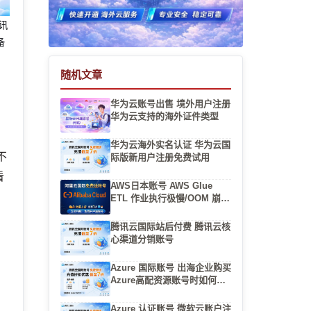
腾讯
备
随机文章
华为云账号出售 境外用户注册
华为云支持的海外证件类型
华为云海外实名认证 华为云国
不
际版新用户注册免费试用
看
AWS日本账号 AWS Glue
ETL 作业执行极慢/OOM 崩
溃？Spark 内存与 Worker 规
格调优
腾讯云国际站后付费 腾讯云核
心渠道分销账号
Azure 国际账号 出海企业购买
Azure高配资源账号时如何确
保大带宽和多区域节点的申请
么
Azure 认证账号 微软云账户注