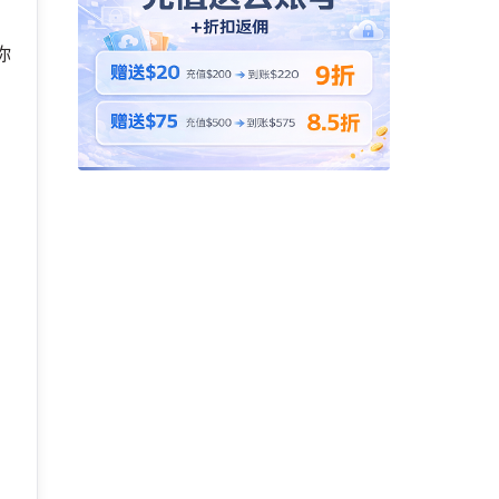
你
、
的