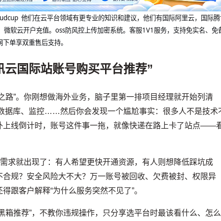
@cloudcup 他们在云平台领域有更专业的知识和建议，他们有国际阿里云，国际
，微软云开户充值。oss防风控上传加密系统。客服1V1服务，支持免实名、免
网下单享双重售后支持。
讯云国际站账号购买平台推荐”
之路”。你刚想做海外业务，脑子里第一排项目经理就开始列清
、数据库、监控……然后你会发现一个尴尬事实：很多人不是技术
外上线倒计时，账号这件事一拖，就像快递在路上卡了站点——
类需求就出现了：有人希望更快开通资源，有人则想降低踩坑成
不合规？安全风险大不大？万一账号被回收、欠费被封、权限异
得跟客户解释“为什么服务突然不见了”。
黑箱推荐”，不教你违规操作，只分享选平台时最该看什么、怎