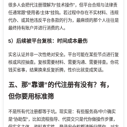
很多人会把代注册理解为“技术操作”，但平台合规与法律责
任通常跟“使用者/主体”挂钩。若过程中存在不实材料、违规
代办、或其他违反平台条款的行为，最麻烦的那个人往往是
最终持有账户并进行消费的人。
5）后续被平台复核：时间成本最伤
实名认证并非一次性绝对安全。平台可能在某些节点进行复
核或风控抽查。复核需要材料、需要沟通、需要排查。你花
钱买省事，结果换来反复折腾，性价比就变成笑话。
五、那“靠谱”的代注册有没有？有，
但你要用标准筛
不是所有代注册都等于坑。现实是：有些服务商/中介确实
是“协助型”，比如流程指导、代提交只是代你做操作步骤，
但实名主体、资料真实性、登录安全权都清晰归属你。对方