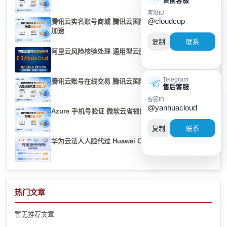
售前客服
客服ID
@cloudcup
腾讯云实名账号商城 腾讯云国际站CVM如何开启BBR
加速
复制
联系
阿里云风险核验处理 通用型云服务器全能选型指南
Telegram
腾讯云账号在线交易 腾讯云国际实名认证账户购买经验
售后客服
客服ID
@yanhuacloud
Azure 手机号验证 微软云省钱避坑指南
复制
联系
华为云法人人脸代过 Huawei Cloud Account for Sale
热门文章
暂无推荐文章