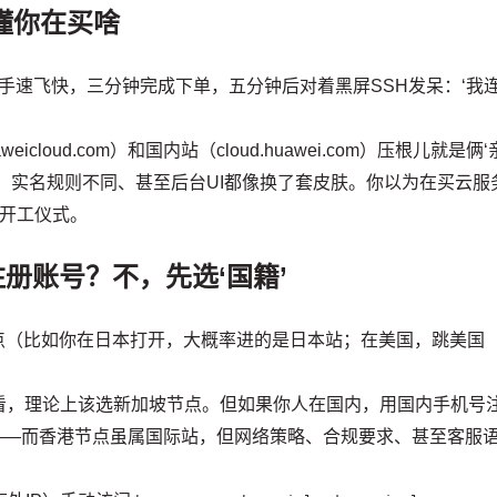
懂你在买啥
，手速飞快，三分钟完成下单，五分钟后对着黑屏SSH发呆：‘我
oud.com）和国内站（cloud.huawei.com）压根儿就是俩‘
、实名规则不同、甚至后台UI都像换了套皮肤。你以为在买云服
建开工仪式。
册账号？不，先选‘国籍’
点（比如你在日本打开，大概率进的是日本站；在美国，跳美国
看，理论上该选新加坡节点。但如果你人在国内，用国内手机号
站——而香港节点虽属国际站，但网络策略、合规要求、甚至客服