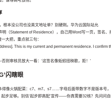
tatus’页面，像等高考放榜。
厚
ux，根本没公司也没英文地址单？别硬刚。华为云国际站允
居住声明（Statement of Residence），自己用Word写一页，签名、
搜一大把，重点就三句：
 Address]. This is my current and permanent residence. I confirm t
——否则审核员放大一看：‘这签名像蚯蚓扭秧歌，拒！’
G’闪瞎眼
得像火锅配菜：c7、m7、s7……字母后面带数字不是版本号
核4G）起步足够。别信‘起步即高配’宣传——你真需要32核？先问问自
。