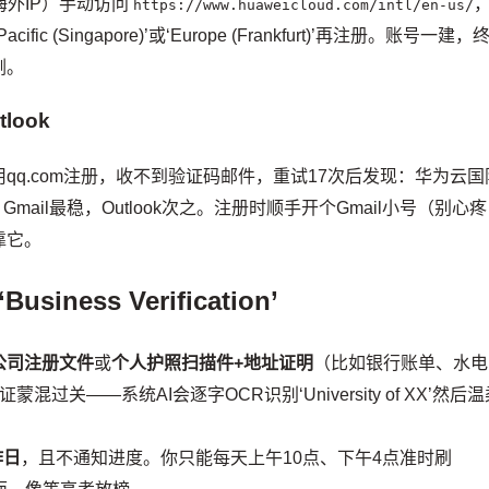
海外IP）手动访问
https://www.huaweicloud.com/intl/en-us/
cific (Singapore)’或‘Europe (Frankfurt)’再注册。账号一建，
刚。
look
q.com注册，收不到验证码邮件，重试17次后发现：华为云国
ail最稳，Outlook次之。注册时顺手开个Gmail小号（别心疼
靠它。
ess Verification’
公司注册文件
或
个人护照扫描件+地址证明
（比如银行账单、水电
关——系统AI会逐字OCR识别‘University of XX’然后温
作日
，且不通知进度。你只能每天上午10点、下午4点准时刷