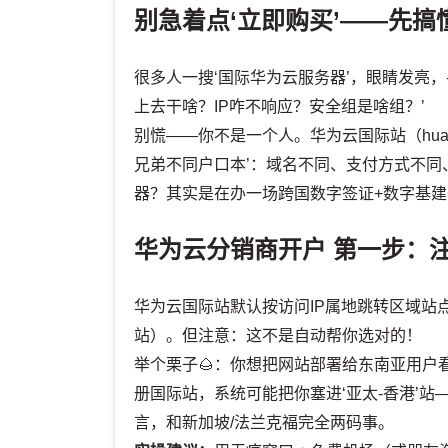
别急着点‘立即购买’——先搞
很多人一搜‘国际华为云服务器’，眼睛发亮
上去干啥？IP咋不响应？安全组是啥组？’
别慌——你不是一个人。华为云国际站（huaweicl
兄弟不同户口本’：域名不同、支付方式不同
器？其实是在办一场跨国数字签证+数字基
华为云分销商开户
第一步：注
华为云国际站默认按访问IP属地跳转区域站
站）。但注意：这不是自动帮你选对的！
举个栗子🌰：你想把网站部署给东南亚用户
册国际站，系统可能把你塞进‘亚太-香港’
言，和新加坡/法兰克福完全两码事。