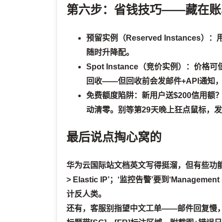
第六步：省钱技巧——藏在账
预留实例（Reserved Instances）
：
随时升降配。
Spot Instance（竞价实例）
：价格可
回收——但回收前会发邮件+API通知
免费额度陷阱
：新用户送$200信用
动清零。别等第29天晚上狂点鼠标，发现
最后说点掏心窝的
华为云国际站文档英文写得挺溜，但有些功能入口像
> Elastic IP’；‘监控告警’要到‘Managem
计反人类。
还有，客服别指望中文工单——邮件回复慢