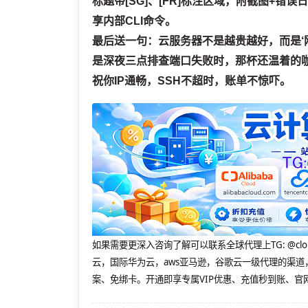
标题带[SG]、[FR]标注区域，附截图+
享内部CLI命令。
最后送一句：云服务器不是越贵越好，而是‘
是深夜三点排查端口失败时，那杯还温着的
祝你IP通畅，SSH不超时，账单不惊吓。
如果需要更深入咨询了解可以联系全球代理上
TG: 
云，国际华为云，aws亚马逊，谷歌云一级代理的渠道
案、免绑卡。开通即享专属VIP优惠、充值秒到账、官