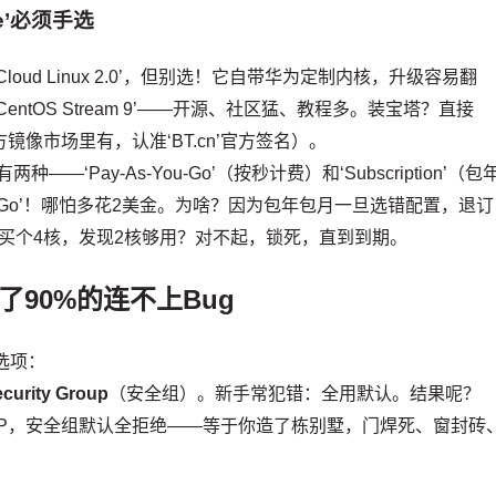
de’必须手选
 Cloud Linux 2.0’，但别选！它自带华为定制内核，升级容易翻
’或‘CentOS Stream 9’——开源、社区猛、教程多。装宝塔？直接
三方镜像市场里有，认准‘BT.cn’官方签名）。
种——‘Pay-As-You-Go’（按秒计费）和‘Subscription’（包
ou-Go’！哪怕多花2美金。为啥？因为包年包月一旦选错配置，退订
买个4核，发现2核够用？对不起，锁死，直到到期。
90%的连不上Bug
鬼选项：
curity Group
（安全组）。新手常犯错：全用默认。结果呢？
CP，安全组默认全拒绝——等于你造了栋别墅，门焊死、窗封砖