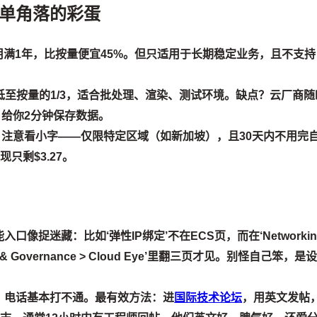
单角落的彩蛋
用满1年，比按量便宜45%。但只适用于长期稳定业务，且不支持
低至按量的1/3，适合批处理、渲染、测试环境。缺点？云厂商随
，给你2分钟保存数据。
额？注意看小字——仅限特定区域（如新加坡），且30天内不用完
只剩$3.27。
捉迷藏：比如‘弹性IP绑定’不在ECS页，而在‘Networkin
ent & Governance > Cloud Eye’里翻三页才见。别怪自己笨，是
，电话基本打不通。最有效方法：进
国际技术论坛
，用英文发帖