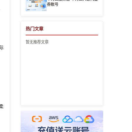
，
券账号
终
热门文章
暂无推荐文章
际
柔