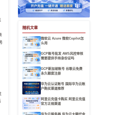
连
随机文章
亲
微软云 Azure 微软Copilot怎
务
么用
GCP账号批发 AWS风控审核
需要提供手持身份证吗
GCP新加坡账号 谷歌云免费
永久额度注册
华为云认证账号 国际华为云账
户购买渠道推荐
注
阿里云充值卡购买 阿里云充值
语
官方正规渠道
华为云服务器 华为云大额代金