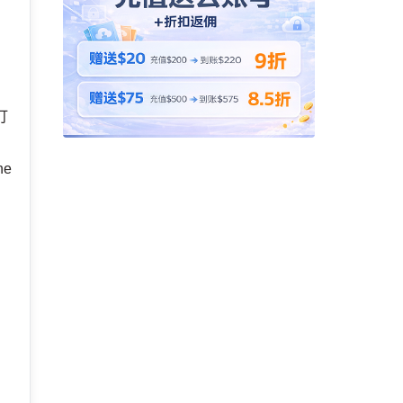
打
he
，