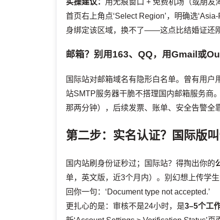
实操建议：
用无痕窗口 + 免费机场（或朋友
首页右上角点‘Select Region’，明确选‘Asia-Pa
身绑定该区域，换不了——这点比结婚证还
邮箱？别用163、QQ，用Gmail或Out
国际站对邮箱域名有隐形白名单。曾有用户用q
站SMTP服务器干脆不搭理国内邮箱服务商。Gm
那两分钟），后续发票、账单、安全告警全
第二步：实名认证？国际版叫‘Busin
国内站刷身份证秒过；国际站？得掏出你的
单，英文版，近3个月内）。别幻想上传学生证蒙混过
回你一句：‘Document type not accepted.’
更扎心的是：审核不是24小时，是
3–5个工