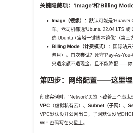
关键隐藏项：‘Image’和‘Billing Mo
Image（镜像）
：默认可能是‘Huawei
车。老司机都选‘Ubuntu 22.04 LTS
选‘Ubuntu +宝塔一键脚本镜像’（第
Billing Mode（计费模式）
：国际站只有两
包月）。首次尝试？死守‘Pay-As-Y
只退余额不退现金，且不能降配——你
第四步：网络配置——这里埋了
创建实例时，‘Network’页签下藏着三个魔
VPC
（虚拟私有云）、
Subnet
（子网）、
Se
VPC默认没开公网出口，子网默认没配DH
WIFI密码写在火星上。