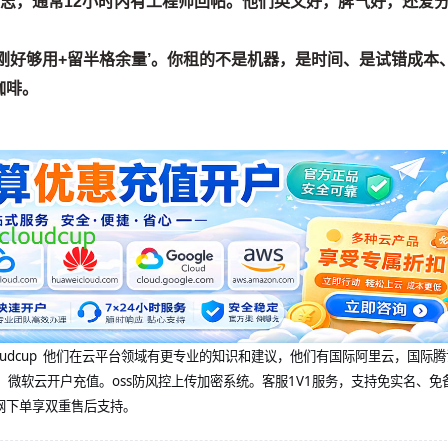
错误日志，通常12小时内有工程师回帖。他们英文好，脾气好，还爱
刚好够用+留半格余量’。你租的不是机器，是时间、是试错成本
咖啡。
@cloudcup 他们在云平台领域有更专业的知识和建议，他们有国际阿里云，国际
，微软云开户充值。oss防风控上传加密系统。客服1V1服务，支持免实名、免
网下单享双重售后支持。