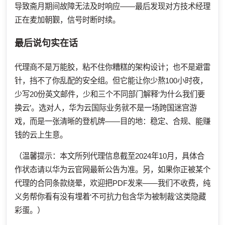
导致斋月期间故障无法及时响应——最后发现对方技术经理
正在麦加朝觐，信号时断时续。
最后说句实在话
代理商不是万能胶，粘不住你糟糕的架构设计；也不是避雷
针，挡不了你乱配的安全组。但它能让你少熬100小时夜，
少写20份英文邮件，少和三个不同部门解释‘为什么我们要
换云’。选对人，华为云国际业务就不是一场跨国迷宫游
戏，而是一张清晰的登机牌——目的地：稳定、合规、能赚
钱的云上生意。
（温馨提示：本文所列代理信息截至2024年10月，具体合
作状态请以华为云官网最新公告为准。另，如果你正被某个
代理的合同条款绕晕，欢迎把PDF发来——我们不收费，纯
义务帮你看有没有埋着‘不可抗力包含华为被制裁’这类隐藏
彩蛋。）