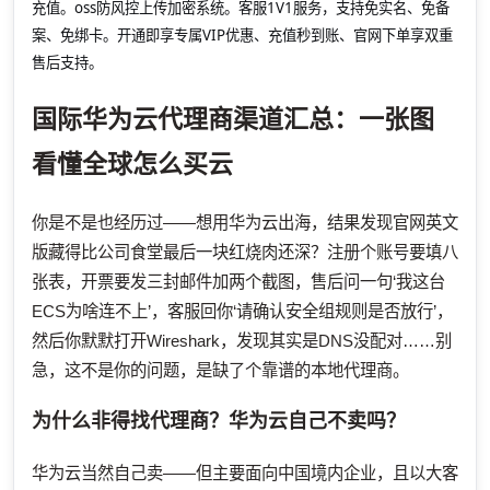
充值。oss防风控上传加密系统。客服1V1服务，支持免实名、免备
案、免绑卡。开通即享专属VIP优惠、充值秒到账、官网下单享双重
售后支持。
国际华为云代理商渠道汇总：一张图
看懂全球怎么买云
你是不是也经历过——想用华为云出海，结果发现官网英文
版藏得比公司食堂最后一块红烧肉还深？注册个账号要填八
张表，开票要发三封邮件加两个截图，售后问一句‘我这台
ECS为啥连不上’，客服回你‘请确认安全组规则是否放行’，
然后你默默打开Wireshark，发现其实是DNS没配对……别
急，这不是你的问题，是缺了个靠谱的本地代理商。
为什么非得找代理商？华为云自己不卖吗？
华为云当然自己卖——但主要面向中国境内企业，且以大客