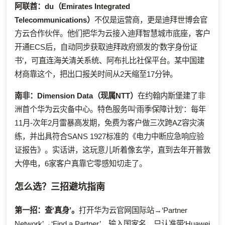
阿联酋：
du（Emirates Integrated
Telecommunications）
不仅是运营商，更是迪拜世博会官
方云合作伙伴。他们把华为云接入迪拜智慧城市底座，客户
开通ECS后，自动同步获取迪拜政府颁发的‘数字身份证
书’，可直连海关清关系统、阿布扎比社保平台。某中国建
材商靠这个，把出口报关时间从2天缩至17分钟。
南非：
Dimension Data（现属NTT）
在约翰内斯堡建了非
洲首个华为云灾备中心。特色服务叫‘雨季保障计划’：每年
11月-次年2月雷暴高发期，免费为客户做三次跨AZ容灾演
练，并出具符合SANS 1927标准的《电力中断应急响应验
证报告》。实话讲，这玩意儿听着像玄学，直到去年开普敦
大停电，6家客户真靠它零感知切走了。
怎么选？三招避坑指南
第一招：查‘真身’。
打开华为云官网国际站→‘Partner
Network’→‘Find a Partner’，输入国家名，只认准带‘Huawei