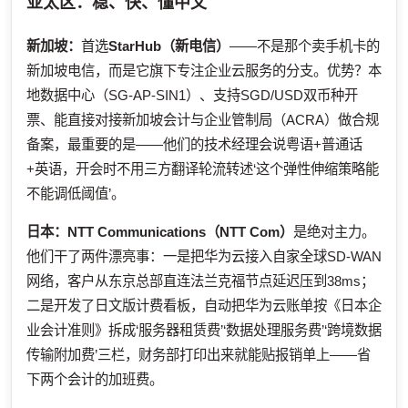
亚太区：稳、快、懂中文
新加坡：
首选
StarHub（新电信）
——不是那个卖手机卡的
新加坡电信，而是它旗下专注企业云服务的分支。优势？本
地数据中心（SG-AP-SIN1）、支持SGD/USD双币种开
票、能直接对接新加坡会计与企业管制局（ACRA）做合规
备案，最重要的是——他们的技术经理会说粤语+普通话
+英语，开会时不用三方翻译轮流转述‘这个弹性伸缩策略能
不能调低阈值’。
日本：
NTT Communications（NTT Com）
是绝对主力。
他们干了两件漂亮事：一是把华为云接入自家全球SD-WAN
网络，客户从东京总部直连法兰克福节点延迟压到38ms；
二是开发了日文版计费看板，自动把华为云账单按《日本企
业会计准则》拆成‘服务器租赁费’‘数据处理服务费’‘跨境数据
传输附加费’三栏，财务部打印出来就能贴报销单上——省
下两个会计的加班费。