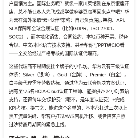
户直销为主。国际业务呢？就像一家川菜馆刚在东京银座开
店，总不能让客人先飞成都学做麻婆豆腐再回来点单吧？华
为云在海外采取“云+伙伴”策略：自己负责底层架构、API、
SLA保障和全球合规认证（比如GDPR、ISO 27001、
SOC2），而本地化销售、合同签约、本地币种开票、税务
合规、中文/本地语言技术支持、甚至帮你写PPT给CIO看
——全交给经过严格考核的国际认证代理商。
这些代理商不是随便挂个牌子的小作坊。华为云有三级认证
体系：Silver（银牌）、Gold（金牌）、Premier（白金）。
白金级代理需年营收达标、通过华为云联合解决方案认证、
拥有至少5名HCIA-Cloud认证工程师、能提供7×24小时双语
支持，还得每年交‘保护费’（哦不，是年度认证费）+完成
KPI考核。换言之，能进这个名单的，基本都扛过三次以上
黑五流量洪峰、帮客户扛过AWS宕机迁移、或者陪客户熬
过沙特斋月期间的紧急上线。