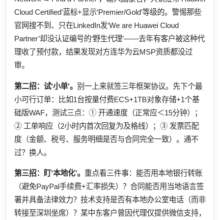
Cloud Certified’蓝标+显示‘Premier/Gold’等级的。警惕那些
官网搜不到、只在LinkedIn发‘We are Huawei Cloud
Partner’却没认证编号的‘野生代理’——去年有客户被这种代
理收了预付款，结果发现对方连华为云MSP资质都没过
审。
第二招：试‘小单’。
别一上来就签三年框架协议。先下个最
小可行订单：比如1台按量付费ECS+1TB对象存储+1个基
础版WAF，测试三点：① 开通速度（正常应＜15分钟）；
② 工单响应（2小时内首次回复为及格线）；③ 发票匹配
度（金额、税号、服务明细是否与合同完全一致）。通不
过？换人。
第三招：盯‘本地化’。
重点看三件事：能否用本地银行转账
（避免PayPal手续费+汇率损失）？合同能否用当地语言签
署并具备法律效力？技术支持是否有本地办公室电话（而非
转接至深圳坐席）？某中东客户曾因代理仅提供微信支持，