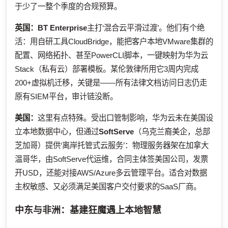
于少了一整个季度的合规预算。
英国：
BT Enterprise
主打‘混合云平滑过渡’。他们有个绝
活：用自研工具CloudBridge，能把客户本地VMware集群的
配置、网络拓扑、甚至PowerCLI脚本，一键映射为华为云
Stack（私有云）部署模板。某伦敦律所用它3周内完成
200+虚拟机迁移，关键是——所有法律文档访问日志仍走
原有SIEM平台，审计链没断。
美国：
这里有点特殊。受出口管制影响，华为云未在美国设
立本地数据中心，但通过
SoftServe
（乌克兰裔美企，总部
芝加哥）提供‘离岸托管式云服务’：物理服务器架在加拿大
温哥华，由SoftServe代运维，合同主体签美国公司，发票
开USD，还能对接AWS/Azure多云管理平台。适合对数据
主权敏感、又必须满足美国客户交付要求的SaaS厂商。
中东与非洲：基建狂魔遇上本地智慧