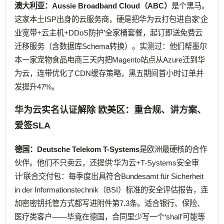
澳大利亚：
Aussie Broadband Cloud（ABC）
是个黑马。
这家本土ISP出身的云服务商，硬是把华为云打包进自家‘企
业宽带+云主机+DDoS防护’全家桶套餐，起订即送免费云
迁移服务（含数据库Schema转换）。实测过：他们帮墨尔
本一家宠物食品电商三天内把Magento站点从Azure迁到华
为云，连带优化了CDN缓存策略，黑五期间首小时订单并
发提升47%。
华为云实名认证解除
欧美区：重合规、讲方案、
爱签SLA
德国：
Deutsche Telekom T-Systems
是欧洲最硬核的合作
伙伴。他们不只卖云，还提供‘华为云+T-Systems安全审
计’联合交付包：每季度出具符合Bundesamt für Sicherheit
in der Informationstechnik（BSI）标准的安全评估报告，连
加密密钥托管方式都写进附件第7.3条。适合银行、保险、
医疗类客户——毕竟在德国，合同里少写一个‘shall’可能等