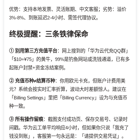
优势：支持本地发票、灵活账期、中文客服；劣势：溢价
3%-8%、到账延迟2-4小时、需签代理协议。
终极提醒：三条铁律保命
① 别用第三方充值平台
：网上搜到的「华为云代充QQ群」
「$10=¥75」的黄牛，99%是钓鱼网站或洗钱通道，已有多
起账户封禁+资金冻结案例。
② 充值币种≠结算币种
：你用欧元卡充，但账户计费用美
元？系统会按实时汇率折算，波动大时差额惊人。建议在
「Billing Settings」里把「Billing Currency」设为与充值币
种一致。
③ 所有操作留痕
：截图支付成功页、保存交易号、记录时
间戳。华为云工单平均响应4小时，但如果你只说「我充了
钱没到账」，客服第一句永远是：「请提供交易凭证」。