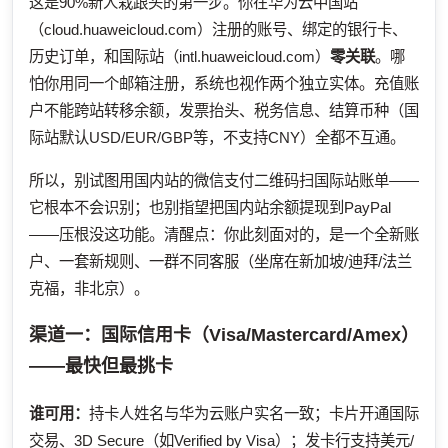
这是90%新人栽跟头的第一步。你在华为云中国站
（cloud.huaweicloud.com）注册的账号、绑定的银行卡、
历史订单，和国际站（intl.huaweicloud.com）
零关联
。哪
怕你用同一个邮箱注册，系统也视作两个独立实体。充值账
户不能跨站转移余额，发票抬头、税务信息、结算币种（国
际站默认USD/EUR/GBP等，不支持CNY）全都不互通。
所以，别试图用国内站的微信支付二维码扫国际站账单——
它根本不会识别；也别指望把国内站余额提现到PayPal
——压根没这功能。清醒点：你此刻面对的，是一个全新账
户、一套新规则、一群不同客服（坐席在新加坡/迪拜/法兰
克福，非北京）。
渠道一：国际信用卡（Visa/Mastercard/Amex）
——最快但最挑卡
谁可用：
持卡人姓名与华为云账户实名一致；卡片开通国际
交易、3D Secure（如Verified by Visa）；发卡行支持美元/