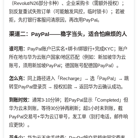
（Revolut/N26部分卡种）、企业采购卡（需额外授权）；
别反复重试失败订单（可能触发风控，临时锁卡）；若被
拒，先打银行客服问清原因，再改用PayPal。
渠道二：PayPal——稳字当头，适合怕麻烦的人
谁可用：
PayPal账户已实名+绑卡/绑银行+完成KYC；账户
所在地与华为云账户国家/地区匹配（例如：新加坡华为云
账号，须用新加坡PayPal；德国账号配德国PayPal）。
怎么充：
同上路径进入「Recharge」→ 选「PayPal」→ 跳
转至PayPal登录页 → 授权扣款 → 返回华为云确认成功。
到账时效：
通常3-10分钟；若PayPal显示「Completed」但
华为云未到账，等待30分钟再刷新；超1小时未到账，截
PayPal交易号+华为云订单号，发工单（别打电话，邮件响
应更快）。
花多少：
华为云不收手续费；PayPal按交易额收固定费率