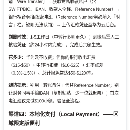
请「Wire Transfer」→ 获取专属收款账户（含
SWIFT/BIC、IBAN、收款人全称、Reference Number）→
银行柜台/网银发起电汇（Reference Number务必填入「附
言」栏，缺则无法认领）→ 上传汇款凭证至华为云后台。
到账时效：
1-5工作日（中转行多则更久）；到账后需人工
核验凭证（约24小时内完成），完成后余额生效。
花多少：
华为云不收费；但你的银行收电汇费
（$15-$50）+ 中转行扣费（$10-$25）+ 汇率点差
（0.3%-1.5%）。总计损耗常达$50-$120/笔。
避坑提示：
别用「转账备注」代替Reference Number；别
让财务同事手输IBAN（复制粘贴！少一位就退票）；首次
电汇建议先试$100小额，验证全流程。
渠道四：本地化支付（Local Payment）——区
域限定版便利