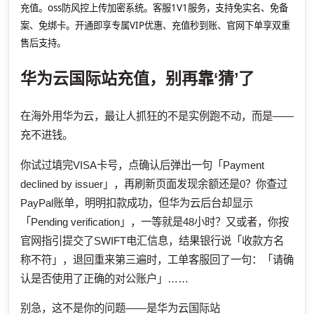
充值。oss防风控上传加密系统。客服1V1服务，支持免实名、免备
案、免绑卡。开通即享专属VIP优惠、充值秒到账、官网下单享双重
售后支持。
华为云国际站充值，别再靠‘猜’了
在海外用华为云，最让人抓狂的不是实例跑不动，而是——
充不进钱。
你试过填完VISA卡号，点确认后弹出一句「Payment
declined by issuer」，再刷新页面发现余额还是0？你查过
PayPal账单，明明扣款成功，但华为云后台却显示
「Pending verification」，一等就是48小时？又或者，你按
官网指引提交了SWIFT电汇信息，结果银行说「收款方名
称不符」，退回重来第三遍时，工单客服回了一句：「请确
认是否使用了正确的对公账户」……
别急，这不是你的问题——是华为云国际站