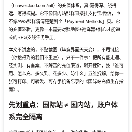
（huaweicloud.com/intl）的充值体系，真·藏得深、绕得
远、写得模糊。它不像国内站那样直接挂支付宝/微信，也
不像AWS那样清清楚楚列个「Payment Methods」页。它
的充值逻辑，更像一本需要对照地图+翻译器+耐心才能通
关的RPG支线任务手册。
本文不讲虚的，不贴截图（毕竟界面天天变），不甩链接
（你搜得到的我们不重复），只干一件事：把所有能走通、
经实测、有备案、不踩雷的充值渠道，掰开揉碎，按「谁可
用、怎么充、多久到、花多少、防什么」五维拆解，给你一
张可打印、可转发、可存手机备忘录的《国际站充值生存指
南》。
先划重点：国际站 ≠ 国内站，账户体
系完全隔离