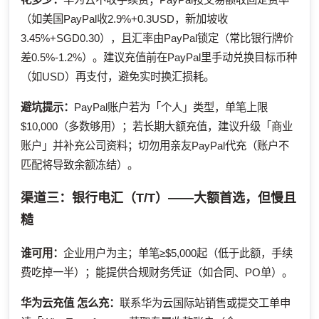
（如美国PayPal收2.9%+0.3USD，新加坡收
3.45%+SGD0.30），且汇率由PayPal锁定（常比银行牌价
差0.5%-1.2%）。建议充值前在PayPal里手动兑换目标币种
（如USD）再支付，避免实时换汇损耗。
避坑提示：
PayPal账户若为「个人」类型，单笔上限
$10,000（多数够用）；若长期大额充值，建议升级「商业
账户」并补充公司资料；切勿用亲友PayPal代充（账户不
匹配将导致余额冻结）。
渠道三：银行电汇（T/T）——大额首选，但慢且
糙
谁可用：
企业用户为主；单笔≥$5,000起（低于此额，手续
费吃掉一半）；能提供合规财务凭证（如合同、PO单）。
华为云充值
怎么充：
联系华为云国际站销售或提交工单申