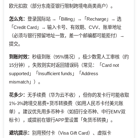
欧元扣款（部分东南亚银行限制跨境电商类商户）。
怎么充：
登录国际站 →「Billing」→「Recharge」→ 选
「Credit Card」→ 输入卡号、有效期、CVV、账单地址
（必须与银行预留地址一致，差一个邮编都可能拒付）→
提交。
到账时效：
秒级到账（95%情况），极少数需人工审核（约
15分钟），失败则实时返回错误码（常见：「Card not
supported」「Insufficient funds」「Address
mismatch」）。
花多少：
无手续费（华为云不收），但你的发卡行可能收取
1%-3%跨境交易费+货币转换费（如用人民币卡付美元账
单）。建议优先用多币种卡（如招行全币种、中行EMV双
标卡），或提前在银行APP里设置「免货币转换」。
避坑提示：
别用预付卡（Visa Gift Card）、虚拟卡