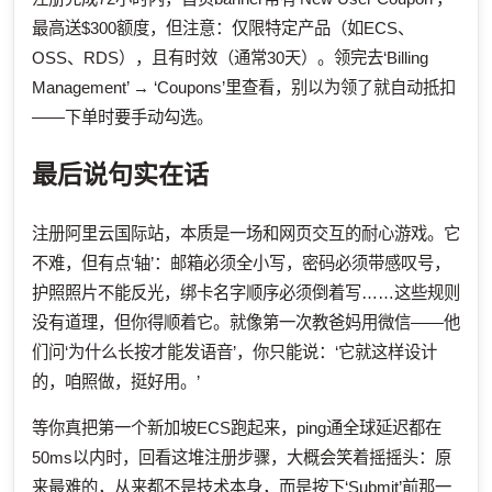
最高送$300额度，但注意：仅限特定产品（如ECS、
OSS、RDS），且有时效（通常30天）。领完去‘Billing
Management’ → ‘Coupons’里查看，别以为领了就自动抵扣
——下单时要手动勾选。
最后说句实在话
注册阿里云国际站，本质是一场和网页交互的耐心游戏。它
不难，但有点‘轴’：邮箱必须全小写，密码必须带感叹号，
护照照片不能反光，绑卡名字顺序必须倒着写……这些规则
没有道理，但你得顺着它。就像第一次教爸妈用微信——他
们问‘为什么长按才能发语音’，你只能说：‘它就这样设计
的，咱照做，挺好用。’
等你真把第一个新加坡ECS跑起来，ping通全球延迟都在
50ms以内时，回看这堆注册步骤，大概会笑着摇摇头：原
来最难的，从来都不是技术本身，而是按下‘Submit’前那一