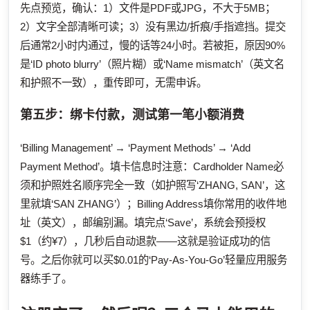
先点预览，确认：1）文件是PDF或JPG，不大于5MB；
2）文字全部清晰可读；3）没有黑边/折痕/手指遮挡。提交
后通常2小时内通过，慢的话等24小时。若被拒，原因90%
是‘ID photo blurry’（照片糊）或‘Name mismatch’（英文名
和护照不一致），重传即可，无需申诉。
第五步：绑卡付款，测试第一笔小额消费
‘Billing Management’ → ‘Payment Methods’ → ‘Add
Payment Method’。填卡信息时注意：Cardholder Name必
须和护照姓名顺序完全一致（如护照写‘ZHANG, SAN’，这
里就填‘SAN ZHANG’）；Billing Address填你常用的收件地
址（英文），邮编别漏。填完点‘Save’，系统会预授权
$1（约¥7），几秒后自动退款——这就是验证成功的信
号。之后你就可以买$0.01的‘Pay-As-You-Go’轻量应用服务
器练手了。