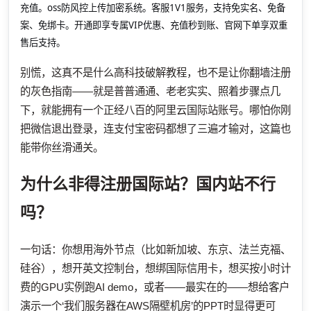
充值。oss防风控上传加密系统。客服1V1服务，支持免实名、免备
案、免绑卡。开通即享专属VIP优惠、充值秒到账、官网下单享双重
售后支持。
别慌，这真不是什么高科技破解教程，也不是让你翻墙注册
的灰色指南——就是普普通通、老老实实、照着步骤点几
下，就能拥有一个正经八百的阿里云国际站账号。哪怕你刚
把微信退出登录，连支付宝密码都想了三遍才输对，这篇也
能带你丝滑通关。
为什么非得注册国际站？国内站不行
吗？
一句话：你想用海外节点（比如新加坡、东京、法兰克福、
硅谷），想开英文控制台，想绑国际信用卡，想买按小时计
费的GPU实例跑AI demo，或者——最实在的——想给客户
演示一个‘我们服务器在AWS隔壁机房’的PPT时显得更可