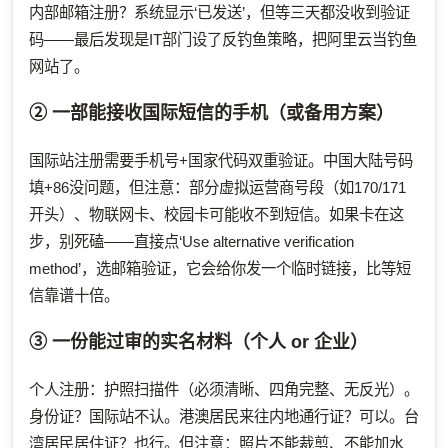
内部邮箱注册？系统显示‘已发送’，但等三天都没收到验证
码——最后发现是IT部门设了反钓鱼策略，把阿里云当钓鱼
网站了。
② 一部能接收国际短信的手机（或备用方案）
国际站注册需要手机号+国家代码双重验证。中国大陆号码
填+86没问题，但注意：部分虚拟运营商号段（如170/171
开头）、物联网卡、校园卡可能收不到短信。如果卡在这
步，别死磕——直接点‘Use alternative verification
method’，选邮箱验证，它会给你发一个临时链接，比等短
信靠谱十倍。
③ 一份能过审的实名材料（个人 or 企业）
个人注册：护照扫描件（必须清晰、四角完整、无反光）。
身份证？国际站不认。港澳居民来往内地通行证？可以。台
湾居民居住证？也行。但注意：照片不能裁剪、不能加水