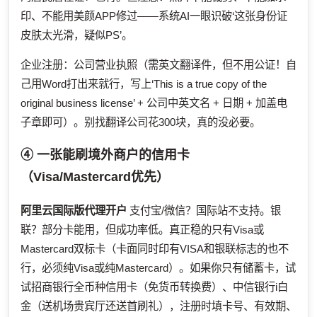
印、不能用美颜APP修过——系统AI一眼识破‘这张身份证
皮肤太光滑，疑似PS’。
企业注册：公司营业执照（需英文翻译件，但不用公证！自
己用Word打出来就行，写上‘This is a true copy of the
original business license’ + 公司中英文名 + 日期 + 加盖电
子章即可）。别找翻译公司花300块，真的没必要。
④ 一张能刷境外商户的信用卡
（Visa/Mastercard优先）
阿里云国际版代理开户
支付宝/微信？国际站不支持。银
联？部分卡能用，但成功率低。真正稳的只有Visa或
Mastercard双标卡（卡面同时印有VISA和银联标志的也不
行，必须纯Visa或纯Mastercard）。如果你只有储蓄卡，试
试招商银行全币种信用卡（免货币转换费）、中信银行i白
金（送机场贵宾厅还送首刷礼），注册时填卡号、有效期、