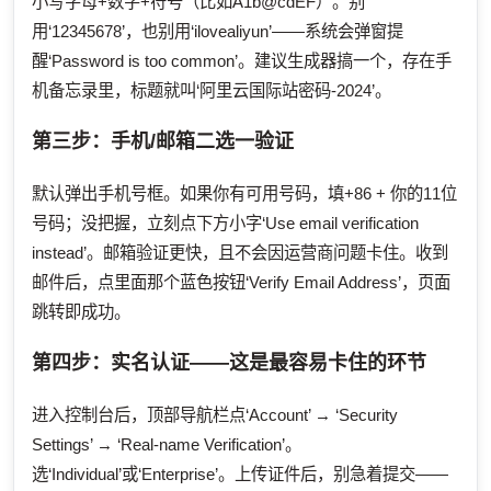
小写字母+数字+符号（比如A1b@cdEF）。别
用‘12345678’，也别用‘ilovealiyun’——系统会弹窗提
醒‘Password is too common’。建议生成器搞一个，存在手
机备忘录里，标题就叫‘阿里云国际站密码-2024’。
第三步：手机/邮箱二选一验证
默认弹出手机号框。如果你有可用号码，填+86 + 你的11位
号码；没把握，立刻点下方小字‘Use email verification
instead’。邮箱验证更快，且不会因运营商问题卡住。收到
邮件后，点里面那个蓝色按钮‘Verify Email Address’，页面
跳转即成功。
第四步：实名认证——这是最容易卡住的环节
进入控制台后，顶部导航栏点‘Account’ → ‘Security
Settings’ → ‘Real-name Verification’。
选‘Individual’或‘Enterprise’。上传证件后，别急着提交——