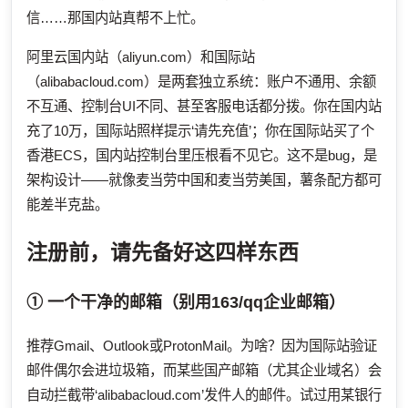
信……那国内站真帮不上忙。
阿里云国内站（aliyun.com）和国际站
（alibabacloud.com）是两套独立系统：账户不通用、余额
不互通、控制台UI不同、甚至客服电话都分拨。你在国内站
充了10万，国际站照样提示‘请先充值’；你在国际站买了个
香港ECS，国内站控制台里压根看不见它。这不是bug，是
架构设计——就像麦当劳中国和麦当劳美国，薯条配方都可
能差半克盐。
注册前，请先备好这四样东西
① 一个干净的邮箱（别用163/qq企业邮箱）
推荐Gmail、Outlook或ProtonMail。为啥？因为国际站验证
邮件偶尔会进垃圾箱，而某些国产邮箱（尤其企业域名）会
自动拦截带‘alibabacloud.com’发件人的邮件。试过用某银行