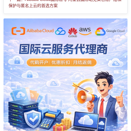
保护与匿名上云的首选方案