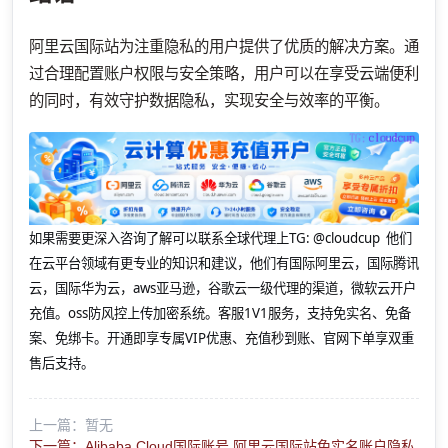
阿里云国际站为注重隐私的用户提供了优质的解决方案。通
过合理配置账户权限与安全策略，用户可以在享受云端便利
的同时，有效守护数据隐私，实现安全与效率的平衡。
如果需要更深入咨询了解可以联系全球代理上
TG: @cloudcup 他们
在云平台领域有更专业的知识和建议，他们有国际阿里云，国际腾讯
云，国际华为云，aws亚马逊，谷歌云一级代理的渠道，微软云开户
充值。oss防风控上传加密系统。客服1V1服务，支持免实名、免备
案、免绑卡。开通即享专属VIP优惠、充值秒到账、官网下单享双重
售后支持。
上一篇：暂无
下一篇：Alibaba Cloud国际账号 阿里云国际站免实名账户隐私